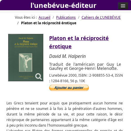
l'unebévue-éditeur
Vous êtes ici :
Accueil
Publications
Cahiers de L'UNEBÉVUE
Platon et la réciprocité érotique
Platon et la réciprocité
érotique
David M. Halperin
Traduit de l'américain par Guy Le
Gaufey et George-Henri Melenotte.
L'unebévue 2000, ISBN : 2-908855-53-4, ISSN
: 1284-8166, 56 p. 10€
Les Grecs tenaient pour acquis que pratiquement aucun homme ne
pénètre et ne se soumet à la fois à la pénétration d'autres hommes,
durant la même période de sa vie, et pour cette raison, le désir
réciproque de partenaires appartenant à la même catégorie d'âge est
à peu près inconnu dans l'homosexualité grecque.
L'abandon par Platon des formes conventionnelles de pensée et de