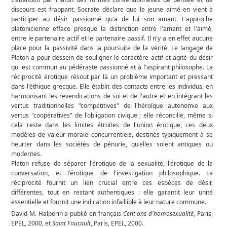
discours est frappant. Socrate déclare que le jeune aimé en vient à
participer au désir passionné qu'a de lui son amant. L'approche
platonicienne efface presque la distinction entre l'amant et l'aimé,
entre le partenaire actif et le partenaire passif. Il n'y a en effet aucune
place pour la passivité dans la poursuite de la vérité. Le langage de
Platon a pour dessein de souligner le caractère actif et agité du désir
qui est commun au pédéraste passionné et à l'aspirant philosophe. La
réciprocité érotique résout par là un problème important et pressant
dans l'éthique grecque. Elle établit des contacts entre les individus, en
harmonisant les revendications de soi et de l'autre et en intégrant les
vertus traditionnelles "compétitives" de l'héroïque autonomie aux
vertus "coopératives" de l'obligation civique ; elle réconcilie, même si
cela reste dans les limites étroites de l'union érotique, ces deux
modèles de valeur morale concurrentiels, destinés typiquement à se
heurter dans les sociétés de pénurie, qu'elles soient antiques ou
modernes.
Platon refuse de séparer l'érotique de la sexualité, l'érotique de la
conversation, et l'érotique de l'investigation philosophique. La
réciprocité fournit un lien crucial entre ces espèces de désir,
différentes, tout en restant authentiques : elle garantit leur unité
essentielle et fournit une indication infaillible à leur nature commune.
David M. Halperin a publié en français
Cent ans d'homosexualité
, Paris,
EPEL, 2000, et
Saint Foucault
, Paris, EPEL, 2000.