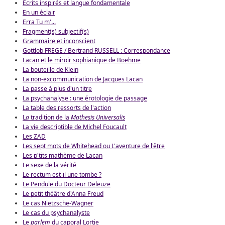
Écrits inspirés et langue fondamentale
En un éclair
Erra Tu m'...
Fragment(s) subjectif(s)
Grammaire et inconscient
Gottlob FREGE / Bertrand RUSSELL : Correspondance
Lacan et le miroir sophianique de Boehme
La bouteille de Klein
La non-excommunication de Jacques Lacan
La passe à plus d'un titre
La psychanalyse : une érotologie de passage
La table des ressorts de l'action
L
a
tradition de la
Mathesis Universalis
La vie descriptible de Michel Foucault
Les ZAD
Les sept mots de Whitehead ou L'aventure de l'être
Les p'tits mathème de Lacan
Le sexe de la vérité
Le rectum est-il une tombe ?
Le Pendule du Docteur Deleuze
Le petit théâtre d'Anna Freud
Le cas Nietzsche-Wagner
Le cas du psychanalyste
Le
parlem
du caporal Lortie