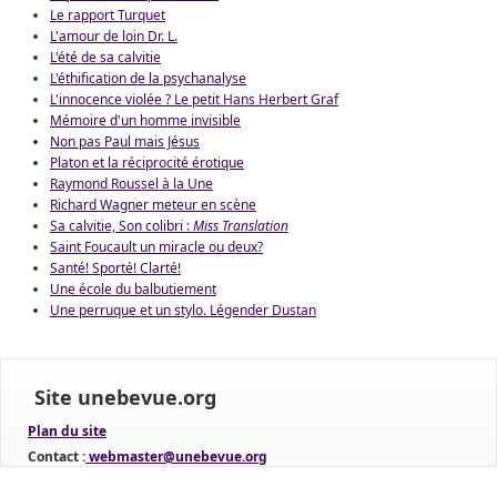
Le rapport Turquet
L'amour de loin Dr. L.
L'été de sa calvitie
L'éthification de la psychanalyse
L'innocence violée ? Le petit Hans Herbert Graf
Mémoire d'un homme invisible
Non pas Paul mais Jésus
Platon et la réciprocité érotique
Raymond Roussel à la Une
Richard Wagner meteur en scène
Sa calvitie, Son colibri :
Miss Translation
Saint Foucault un miracle ou deux?
Santé! Sporté! Clarté!
Une école du balbutiement
Une perruque et un stylo. Légender Dustan
Site unebevue.org
Plan du site
Contact :
webmaster@unebevue.org