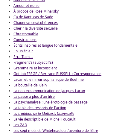
Amour et ironie
À propos de Rose Minarsky
Ça de Kant, cas de Sade
Chaoerrances/cohérences
Chérir la diversité sexuelle
Chrestomathia
Constructions
Écrits inspirés et langue fondamentale
En un éclair
Erra Tu m'...
Fragment(s) subjectif(s)
Grammaire et inconscient
Gottlob FREGE / Bertrand RUSSELL : Correspondance
Lacan et le miroir sophianique de Boehme
La bouteille de Klein
La non-excommunication de Jacques Lacan
La passe à plus d'un titre
La psychanalyse : une érotologie de passage
La table des ressorts de l'action
L
a tradition de la Mathesis Universalis
La vie descriptible de Michel Foucault
Les ZAD
Les sept mots de Whitehead ou L'aventure de l'être