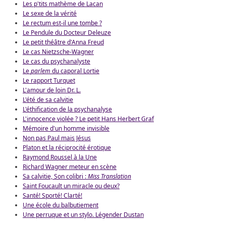
Les p'tits mathème de Lacan
Le sexe de la vérité
Le rectum est-il une tombe ?
Le Pendule du Docteur Deleuze
Le petit théâtre d'Anna Freud
Le cas Nietzsche-Wagner
Le cas du psychanalyste
Le
parlem
du caporal Lortie
Le rapport Turquet
L'amour de loin Dr. L.
L'été de sa calvitie
L'éthification de la psychanalyse
L'innocence violée ? Le petit Hans Herbert Graf
Mémoire d'un homme invisible
Non pas Paul mais Jésus
Platon et la réciprocité érotique
Raymond Roussel à la Une
Richard Wagner meteur en scène
Sa calvitie, Son colibri :
Miss Translation
Saint Foucault un miracle ou deux?
Santé! Sporté! Clarté!
Une école du balbutiement
Une perruque et un stylo. Légender Dustan