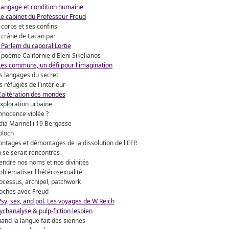
Langage et condition humaine
Le cabinet du Professeur Freud
 corps et ses confins
 crâne de Lacan par
 Parlem du caporal Lortie
 poème Californie d'Eleni Sikelianos
Les communs, un défi pour l'imagination
s langages du secret
s réfugiés de l'intérieur
L'altération des mondes
exploration urbaine
innocence violée ?
dia Marinelli 19 Bergasse
loch
ntages et démontages de la dissolution de l'EFP.
 se serait rencontrés
endre nos noms et nos divinités
oblèmatiser l'hétérosexualité
ocessus, archipel, patchwork
oches avec Freud
Psy, sex, and pol. Les voyages de W Reich
ychanalyse & pulp-fiction lesbien
and la langue fait des siennes