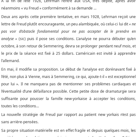
À la fin de l’été 1926, Lehrman rentre aux USA, très dépité, après avoir
néanmoins « vu Freud » conformément à sa demande …
Deux ans après cette première tentative, en mars 1928, Lehrman reçoit une
lettre de Freud plutôt encourageante, un peu alambiquée, où celui-ci lui dit
« ne
pas voir d’obstacle fondamental pour
ne pas accepter de le prendre en
analyse »
(sic) puis il pose ses conditions. L’analyse ne pourra débuter qu’en
octobre, à son retour de Semmering, devra se prolonger pendant neuf mois, et
le prix de la séance est fixé à 25 dollars. L’américain est invité à apprendre
l’allemand.
En mai, il modifie sa proposition. Le début de l’analyse est dorénavant fixé à
l’été, non plus à Vienne, mais à Semmering, ce qui, ajoute-t-il « est exceptionnel
pour lui ». Il ne manquera pas de mentionner ses problèmes cardiaques et
l’éventualité d’une défaillance possible. Cette petite dose de dramaturgie sera
suffisante pour pousser la famille new-yorkaise à accepter les conditions,
toutes les conditions…
La nouvelle stratégie de Freud par rapport au patient new yorkais n’est pas
sans arrière-pensées.
Sa propre situation matérielle est en effet fragile et depuis quelques mois, les