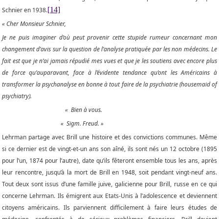
[14]
Schnier en 1938.
« Cher Monsieur Schnier,
Je ne puis imaginer d’où peut provenir cette stupide rumeur concernant mon
changement d’avis sur la question de l’analyse pratiquée par les non médecins. Le
fait est que je n’ai jamais répudié mes vues et que je les soutiens avec encore plus
de force qu’auparavant, face à l’évidente tendance qu’ont les Américains à
transformer la psychanalyse en bonne à tout faire de la psychiatrie (housemaid of
psychiatry).
« Bien à vous.
« Sigm. Freud. »
Lehrman partage avec Brill une histoire et des convictions communes. Même
si ce dernier est de vingt-et-un ans son aîné, ils sont nés un 12 octobre (1895
pour l’un, 1874 pour l’autre), date qu’ils fêteront ensemble tous les ans, après
leur rencontre, jusqu’à la mort de Brill en 1948, soit pendant vingt-neuf ans.
Tout deux sont issus d’une famille juive, galicienne pour Brill, russe en ce qui
concerne Lehrman. Ils émigrent aux Etats-Unis à l’adolescence et deviennent
citoyens américains. Ils parviennent difficilement à faire leurs études de