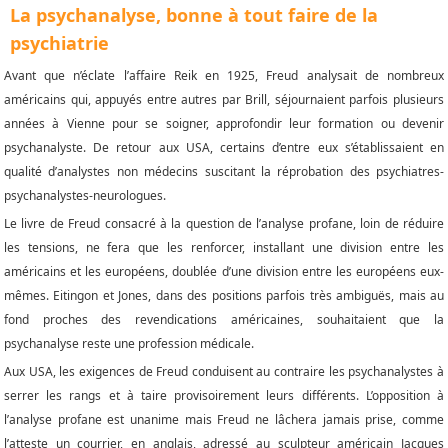
La psychanalyse, bonne à tout faire de la
psychiatrie
Avant que n’éclate l’affaire Reik en 1925, Freud analysait de nombreux
américains qui, appuyés entre autres par Brill, séjournaient parfois plusieurs
années à Vienne pour se soigner, approfondir leur formation ou devenir
psychanalyste. De retour aux USA, certains d’entre eux s’établissaient en
qualité d’analystes non médecins suscitant la réprobation des psychiatres-
psychanalystes-neurologues.
Le livre de Freud consacré à la question de l’analyse profane, loin de réduire
les tensions, ne fera que les renforcer, installant une division entre les
américains et les européens, doublée d’une division entre les européens eux-
mêmes. Eitingon et Jones, dans des positions parfois très ambiguës, mais au
fond proches des revendications américaines, souhaitaient que la
psychanalyse reste une profession médicale.
Aux USA, les exigences de Freud conduisent au contraire les psychanalystes à
serrer les rangs et à taire provisoirement leurs différents. L’opposition à
l’analyse profane est unanime mais Freud ne lâchera jamais prise, comme
l’atteste un courrier, en anglais, adressé au sculpteur américain Jacques