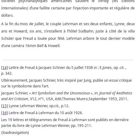
sociétés psychanalytiques américaines sauvent le
Verlag
(les Editions
Internationales) d’une faillite certaine par l’injection importante et régulière de
dollars.
A la fin du mois de juillet, le couple Lehrman et ses deux enfants, Lynne, deux
ans et Howard, six ans, s’installent à l’hôtel Südbahn, juste à côté de la villa
Schüler que Freud a louée pour l’été. Lehrman arbore le tout dernier modèle
d’une caméra 16mm Bell & Howell.
Lettre de Freud à Jacques Schnier du 5 juillet 1938 in : E.Jones, op. cit .,
[14]
p. 342.
Ultérieurement, Jacques Schnier, très inspiré par Jung, publie un essai critique
sur le symbolisme dans l’art.
Jacques Schnier,
« Art Symbolism and the Unconscious »
, in:
Journal of Aesthetics
and Art Criticism
, V12, n°1, USA, édit.Thomas Munro,September 1953, 2011.
Lynne Lehrman Weiner, op.cit., p.12.
[15]
Lettre de Freud à Lehrman du 10 août 1926.
[16]
Les 19 lettres et télégrammes de Freud à Lehrman sont publiés en dernière
partie du livre de Lynne Lehrman Weiner, pp. 195-211.
{loadnavigation}