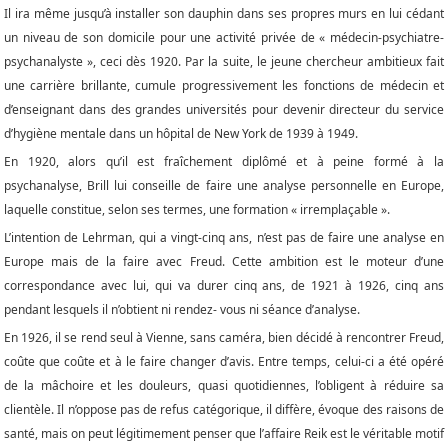
Il ira même jusqu’à installer son dauphin dans ses propres murs en lui cédant
un niveau de son domicile pour une activité privée de « médecin-psychiatre-
psychanalyste », ceci dès 1920. Par la suite, le jeune chercheur ambitieux fait
une carrière brillante, cumule progressivement les fonctions de médecin et
d’enseignant dans des grandes universités pour devenir directeur du service
d’hygiène mentale dans un hôpital de New York de 1939 à 1949.
En 1920, alors qu’il est fraîchement diplômé et à peine formé à la
psychanalyse, Brill lui conseille de faire une analyse personnelle en Europe,
laquelle constitue, selon ses termes, une formation « irremplaçable ».
L’intention de Lehrman, qui a vingt-cinq ans, n’est pas de faire une analyse en
Europe mais de la faire avec Freud. Cette ambition est le moteur d’une
correspondance avec lui, qui va durer cinq ans, de 1921 à 1926, cinq ans
pendant lesquels il n’obtient ni rendez- vous ni séance d’analyse.
En 1926, il se rend seul à Vienne, sans caméra, bien décidé à rencontrer Freud,
coûte que coûte et à le faire changer d’avis. Entre temps, celui-ci a été opéré
de la mâchoire et les douleurs, quasi quotidiennes, l’obligent à réduire sa
clientèle. Il n’oppose pas de refus catégorique, il diffère, évoque des raisons de
santé, mais on peut légitimement penser que l’affaire Reik est le véritable motif