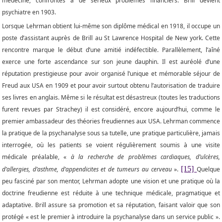
médecine, confrontés à de sérieux problèmes financiers. Brill devient
psychiatre en 1903.
Lorsque Lehrman obtient lui-même son diplôme médical en 1918, il occupe un
poste d’assistant auprès de Brill au St Lawrence Hospital de New york. Cette
rencontre marque le début d’une amitié indéfectible. Parallèlement, l’aîné
exerce une forte ascendance sur son jeune dauphin. Il est auréolé d’une
réputation prestigieuse pour avoir organisé l’unique et mémorable séjour de
Freud aux USA en 1909 et pour avoir surtout obtenu l’autorisation de traduire
ses livres en anglais. Même si le résultat est désastreux (toutes les traductions
furent revues par Strachey) il est considéré, encore aujourd’hui, comme le
premier ambassadeur des théories freudiennes aux USA. Lehrman commence
la pratique de la psychanalyse sous sa tutelle, une pratique particulière, jamais
interrogée, où les patients se voient régulièrement soumis à une visite
médicale préalable, «
à la recherche de problèmes cardiaques, d’ulcères,
[15]
d’allergies, d’asthme, d’appendicites et de tumeurs au cerveau
».
Quelque
peu fasciné par son mentor, Lehrman adopte une vision et une pratique où la
doctrine freudienne est réduite à une technique médicale, pragmatique et
adaptative. Brill assure sa promotion et sa réputation, faisant valoir que son
protégé « est le premier à introduire la psychanalyse dans un service public ».