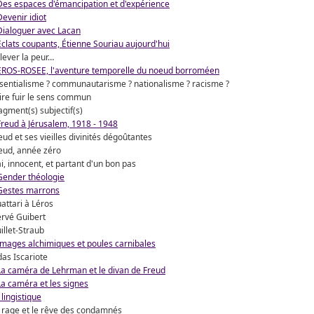
Des espaces d'émancipation et d'expérience
Devenir idiot
Dialoguer avec Lacan
Éclats coupants, Étienne Souriau aujourd'hui
lever la peur…
EROS-ROSEE, l'aventure temporelle du noeud borroméen
sentialisme ? communautarisme ? nationalisme ? racisme ?
ire fuir le sens commun
agment(s) subjectif(s)
Freud à Jérusalem, 1918 - 1948
eud et ses vieilles divinités dégoûtantes
eud, année zéro
i, innocent, et partant d'un bon pas
Gender théologie
Gestes marrons
attari à Léros
rvé Guibert
illet-Straub
Images alchimiques et poules carnibales
das Iscariote
La caméra de Lehrman et le divan de Freud
La caméra et les signes
 lingistique
 rage et le rêve des condamnés