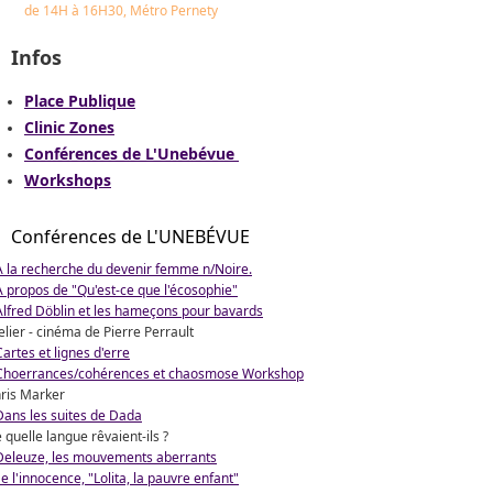
de 14H à 16H30,
Métro Pernety
Infos
Place Publique
Clinic Zones
Conférences de L'Unebévue
Workshops
Conférences de L'UNEBÉVUE
À la recherche du devenir femme n/Noire.
A propos de "Qu'est-ce que l'écosophie"
Alfred Döblin et les hameçons pour bavards
elier - cinéma de Pierre Perrault
Cartes et lignes d'erre
Choerrances/cohérences et chaosmose Workshop
ris Marker
Dans les suites de Dada
 quelle langue rêvaient-ils ?
Deleuze, les mouvements aberrants
e l'innocence, "Lolita, la pauvre enfant"