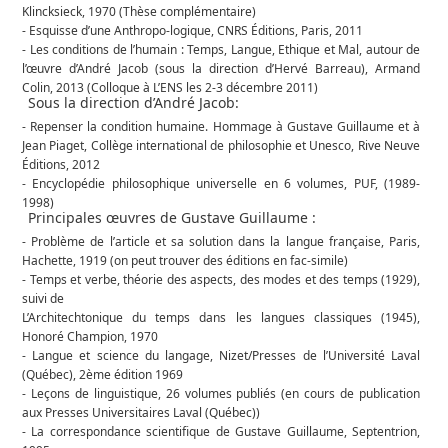
Klincksieck, 1970 (Thèse complémentaire)
- Esquisse d’une Anthropo-logique, CNRS Éditions, Paris, 2011
- Les conditions de l’humain : Temps, Langue, Ethique et Mal, autour de
l’œuvre d’André Jacob (sous la direction d’Hervé Barreau), Armand
Colin, 2013 (Colloque à L’ENS les 2-3 décembre 2011)
Sous la direction d’André Jacob:
- Repenser la condition humaine. Hommage à Gustave Guillaume et à
Jean Piaget, Collège international de philosophie et Unesco, Rive Neuve
Éditions, 2012
- Encyclopédie philosophique universelle en 6 volumes, PUF, (1989-
1998)
Principales œuvres de Gustave Guillaume :
- Problème de l’article et sa solution dans la langue française, Paris,
Hachette, 1919 (on peut trouver des éditions en fac-simile)
- Temps et verbe, théorie des aspects, des modes et des temps (1929),
suivi de
L’Architechtonique du temps dans les langues classiques (1945),
Honoré Champion, 1970
- Langue et science du langage, Nizet/Presses de l’Université Laval
(Québec), 2ème édition 1969
- Leçons de linguistique, 26 volumes publiés (en cours de publication
aux Presses Universitaires Laval (Québec))
- La correspondance scientifique de Gustave Guillaume, Septentrion,