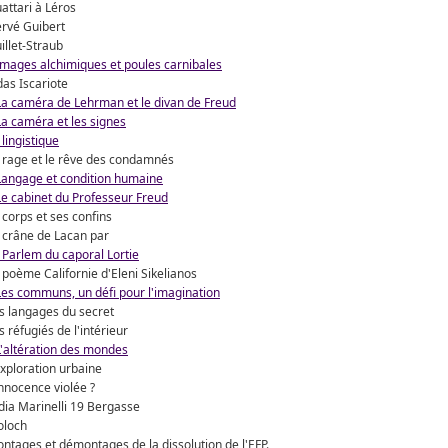
attari à Léros
rvé Guibert
illet-Straub
Images alchimiques et poules carnibales
das Iscariote
La caméra de Lehrman et le divan de Freud
La caméra et les signes
 lingistique
 rage et le rêve des condamnés
Langage et condition humaine
Le cabinet du Professeur Freud
 corps et ses confins
 crâne de Lacan par
 Parlem du caporal Lortie
 poème Californie d'Eleni Sikelianos
Les communs, un défi pour l'imagination
s langages du secret
s réfugiés de l'intérieur
L'altération des mondes
exploration urbaine
innocence violée ?
dia Marinelli 19 Bergasse
loch
ntages et démontages de la dissolution de l'EFP.