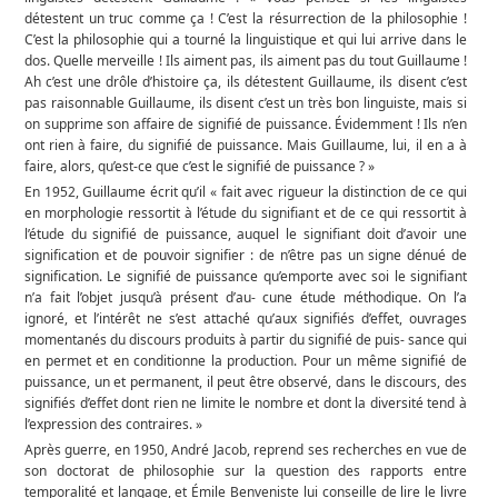
détestent un truc comme ça ! C’est la résurrection de la philosophie !
C’est la philosophie qui a tourné la linguistique et qui lui arrive dans le
dos. Quelle merveille ! Ils aiment pas, ils aiment pas du tout Guillaume !
Ah c’est une drôle d’histoire ça, ils détestent Guillaume, ils disent c’est
pas raisonnable Guillaume, ils disent c’est un très bon linguiste, mais si
on supprime son affaire de signifié de puissance. Évidemment ! Ils n’en
ont rien à faire, du signifié de puissance. Mais Guillaume, lui, il en a à
faire, alors, qu’est-ce que c’est le signifié de puissance ? »
En 1952, Guillaume écrit qu’il « fait avec rigueur la distinction de ce qui
en morphologie ressortit à l’étude du signifiant et de ce qui ressortit à
l’étude du signifié de puissance, auquel le signifiant doit d’avoir une
signification et de pouvoir signifier : de n’être pas un signe dénué de
signification. Le signifié de puissance qu’emporte avec soi le signifiant
n’a fait l’objet jusqu’à présent d’au- cune étude méthodique. On l’a
ignoré, et l’intérêt ne s’est attaché qu’aux signifiés d’effet, ouvrages
momentanés du discours produits à partir du signifié de puis- sance qui
en permet et en conditionne la production. Pour un même signifié de
puissance, un et permanent, il peut être observé, dans le discours, des
signifiés d’effet dont rien ne limite le nombre et dont la diversité tend à
l’expression des contraires. »
Après guerre, en 1950, André Jacob, reprend ses recherches en vue de
son doctorat de philosophie sur la question des rapports entre
temporalité et langage, et Émile Benveniste lui conseille de lire le livre