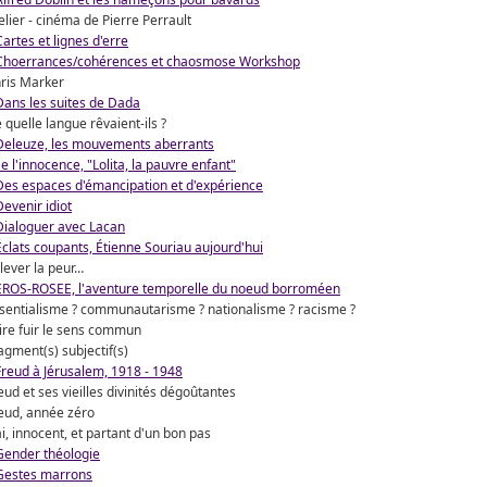
elier - cinéma de Pierre Perrault
Cartes et lignes d'erre
Choerrances/cohérences et chaosmose Workshop
ris Marker
Dans les suites de Dada
 quelle langue rêvaient-ils ?
Deleuze, les mouvements aberrants
e l'innocence, "Lolita, la pauvre enfant"
Des espaces d'émancipation et d'expérience
Devenir idiot
Dialoguer avec Lacan
Éclats coupants, Étienne Souriau aujourd'hui
lever la peur…
EROS-ROSEE, l'aventure temporelle du noeud borroméen
sentialisme ? communautarisme ? nationalisme ? racisme ?
ire fuir le sens commun
agment(s) subjectif(s)
Freud à Jérusalem, 1918 - 1948
eud et ses vieilles divinités dégoûtantes
eud, année zéro
i, innocent, et partant d'un bon pas
Gender théologie
Gestes marrons