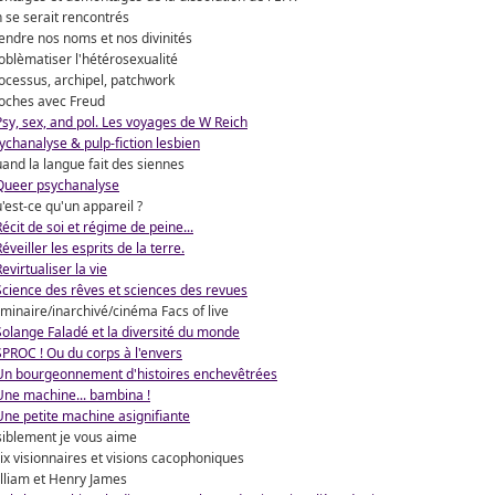
 se serait rencontrés
endre nos noms et nos divinités
oblèmatiser l'hétérosexualité
ocessus, archipel, patchwork
oches avec Freud
Psy, sex, and pol. Les voyages de W Reich
ychanalyse & pulp-fiction lesbien
and la langue fait des siennes
Queer psychanalyse
'est-ce qu'un appareil ?
Récit de soi et régime de peine...
Réveiller les esprits de la terre.
Revirtualiser la vie
Science des rêves et sciences des revues
minaire/inarchivé/cinéma Facs of live
Solange Faladé et la diversité du monde
SPROC ! Ou du corps à l'envers
Un bourgeonnement d'histoires enchevêtrées
Une machine... bambina !
Une petite machine asignifiante
siblement je vous aime
ix visionnaires et visions cacophoniques
lliam et Henry James