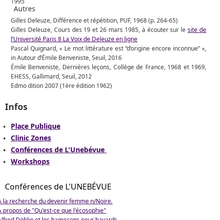
1995
Autres
Gilles Deleuze, Différence et répétition, PUF, 1968 (p. 264-65)
Gilles Deleuze, Cours des 19 et 26 mars 1985, à écouter sur le
site de
l’Université Paris 8 La Voix de Deleuze en ligne
Pascal Quignard, « Le mot littérature est “d’origine encore inconnue” »,
in Autour d’Émile Benveniste, Seuil, 2016
Émile Benveniste, Dernières leçons, Collège de France, 1968 et 1969,
EHESS, Gallimard, Seuil, 2012
Edmo dition 2007 (1ère édition 1962)
Infos
Place Publique
Clinic Zones
Conférences de L'Unebévue
Workshops
Conférences de L'UNEBÉVUE
À la recherche du devenir femme n/Noire.
A propos de "Qu'est-ce que l'écosophie"
Alfred Döblin et les hameçons pour bavards