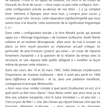
de Bataille,
Proust et les signes
de Deleuze,
Les mots et les choses
de
Foucault, les
Écrits
de Lacan : « Vous voyez un peu cette configura- tion –
cette configuration astrale au-dessus de nos têtes – [...] ça comptait
énor- mément, à l’époque, pour nous tous, y compris pour Lacan, y
compris pour Lévi- Strauss, cette séparation signifiant/signifié que nous
avions tous à la bouche, cette autonomie de la signification linguistique
[...] ».
Dans cette « configuration astrale » le livre d’André Jacob, qui prenait
appui sur « l’étrange linguistique » de Gustave Guillaume, étoile filante
solitaire et un tantinet dérangeante, allait avoir du mal à trouver sa
place. Le livre reçoit pourtant un chaleureux accueil critique, en
particulier de Jean-François Lyotard, qui salue « un corps de réponse
fortement charpenté » à la question de la relation du temps avec la
structure, et une réponse telle qu’elle obligeait à « modifier la façon
même de penser cette relation ».
Dans ses cours des 19 et 26 mars 1985, Gilles Deleuze (re)découvre
l’importance de Gustave Guillaume – dont il avait peu parlé en 1968
dans
Différence et répétition
– et ce, dans une jubilation manifeste,
contagieuse et presque démesurée :
« Alors vous vous rendez compte à quel point [Guillaume] en est, et à
quel point ça doit nous réjouir ! Vous devez sentir que pour nous ça va
être une solution inespérée, c’est le Salut immédiat ! », et plus loin : «
C’est un jour de fête ! ». Une des choses qui réjouit Deleuze c’est que les
linguistes détestent Guillaume : « Vous pensez si les linguistes