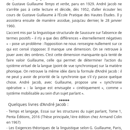
de Gustave Guillaume
Temps et verbe
, paru en 1929. André Jacob ne
s’arrête pas à cette lecture et décide, dès 1952, d’aller écouter les
cours de Gustave Guillaume à l’École Pratique des Hautes Études. Il y
assistera ensuite de manière assidue, jusqu’au dernier, le 28 janvier
1960.
L’accent mis par la linguistique structurale de Saussure sur l’absence de
termes positifs – il n’y a que des différences « éternellement négatives
» – pose un problème : l’opposition ne nous renseigne nullement sur ce
qui est censé s’opposer. Il manque une dimension. On se retrouve à
jouer avec des ombres. C’est cette dimension manquante qu’a tenté de
faire valoir Guillaume, celle qui permet de déterminer l’action du
système virtuel de la langue (point de vue synchronique) sur la matière
phonique. On retrouve la même idée dans la formule d’André Jacob : il
ne peut y avoir de priorité de la synchronie que s’il s’y passe quelque
chose. André Jacob, avec Guillaume, propose une « synchronie
opérative » : la langue est envisagée « cinétiquement », comme «
système mobilisable au sein d’un sujet parlant ».
♦♦♦♦♦♦
Quelques livres d’André Jacob :
- Temps et langage, Essai sur les structures du sujet parlant, Tome 1,
Penta Éditions, 2016 (Thèse principale,1ère édition chez Armand Colin
en 1967)
- Les Exigences théoriques de la linguistique selon G. Guillaume, Paris,