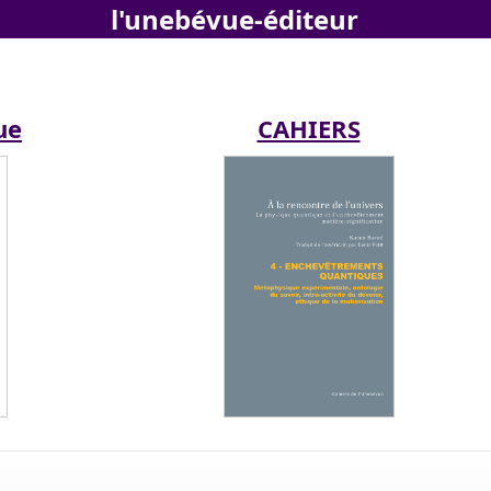
l'unebévue-éditeur
ue
CAHIERS