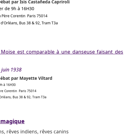
Débat par Isis Castañeda Capriroli
er de 9h à 16H30
du Père Corentin Paris 75014
e d'Orléans, Bus 38 & 92, Tram T3a
r Moïse est comparable à une danseuse faisant des
 juin 1938
débat par Mayette Viltard
9h à 16H30
Père Corentin Paris 75014
'Orléans, Bus 38 & 92, Tram T3a
e magique
s, rêves indiens, rêves canins