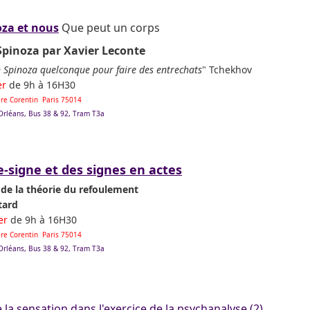
oza et nous
Que peut un corps
Spinoza
par Xavier Leconte
n Spinoza quelconque pour faire des entrechats
" Tchekhov
er
de 9h à 16H30
Père Corentin Paris 75014
'Orléans, Bus 38 & 92, Tram T3a
-signe et des signes en actes
de la théorie du refoulement
tard
ier
de 9h à 16H30
Père Corentin Paris 75014
'Orléans, Bus 38 & 92, Tram T3a
 la sensation dans l'exercice de la psychanalyse (2)