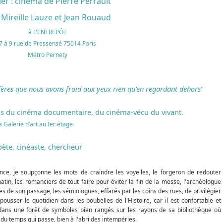
ier : cinéma de Pierre Perrault
Mireille Lauze et Jean Rouaud
à L'ENTREPÔT
7 à 9 rue de Pressensé 75014 Paris
Métro Pernety
fères que nous avons froid aux yeux rien qu'en regardant dehors
"
ns du cinéma documentaire, du cinéma-vécu du vivant.
 Galerie d’art au Ier étage
oète, cinéaste, chercheur
nce, je soupçonne les mots de craindre les voyelles, le forgeron de redouter
atin, les romanciers de tout faire pour éviter la fin de la messe, l'archéologue
ces de son passage, les sémiologues, effarés par les coins des rues, de privilégier
ousser le quotidien dans les poubelles de l'Histoire, car il est confortable et
dans une forêt de symboles bien rangés sur les rayons de sa bibliothèque où
 du temps qui passe, bien à l'abri des intempéries.