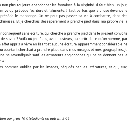
non plus toujours abandonner les fontaines à la virginité. Il faut bien, un jour,
rive qui précède l'écriture et l'alimente. Il faut parfois que la chose devance le
é précède le mensonge. On ne peut pas passer sa vie à combattre, dans des
 chinoises. Et je cherchais désespérément à prendre pied dans ma propre vie, à
par conséquent sans écriture, qui cherche à prendre pied dans le présent convoité
de savoir ? Voilà où j'en étais, avec plusieurs, au sortir de ce qu'on nomme, par
en effet appris à vivre en lisant et aucune écriture apparemment considérable ne
qui pourtant cherchait à prendre place dans mes mirages et mes géographies. Je
nne ne revendiquait sauf les armateurs anglophones qui ne se donnent pas la
iter.
s des hommes oubliés par les images, négligés par les littératures, et qui, eux,
tion aux frais 10
€
(
étudiants ou autres : 5
€ )