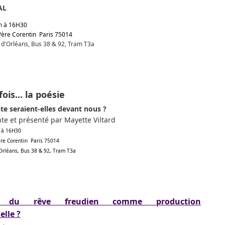
AL
9h à 16H30
 Père Corentin Paris 75014
e d'Orléans, Bus 38 & 92, Tram T3a
ois... la poésie
te seraient-elles devant nous ?
nte et présenté par Mayette Viltard
 à 16H30
Père Corentin Paris 75014
'Orléans, Bus 38 & 92, Tram T3a
l du rêve freudien comme production
elle ?