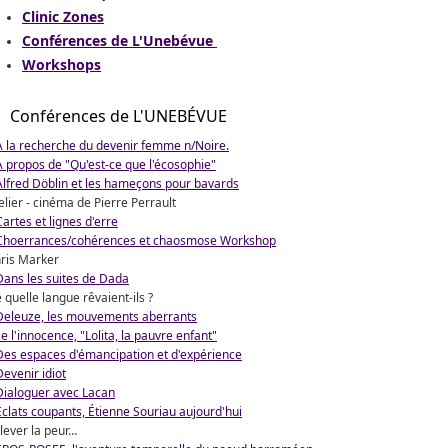
Clinic Zones
Conférences de L'Unebévue
Workshops
Conférences de L'UNEBÉVUE
À la recherche du devenir femme n/Noire.
A propos de "Qu'est-ce que l'écosophie"
Alfred Döblin et les hameçons pour bavards
elier - cinéma de Pierre Perrault
Cartes et lignes d'erre
Choerrances/cohérences et chaosmose Workshop
ris Marker
Dans les suites de Dada
 quelle langue rêvaient-ils ?
Deleuze, les mouvements aberrants
e l'innocence, "Lolita, la pauvre enfant"
Des espaces d'émancipation et d'expérience
Devenir idiot
Dialoguer avec Lacan
Éclats coupants, Étienne Souriau aujourd'hui
lever la peur…