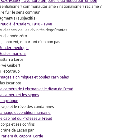
EROS-ROSEE, l'aventure temporelle du noeud borroméen
sentialisme ? communautarisme ? nationalisme ? racisme ?
ire fuir le sens commun
agment(s) subjectif(s)
Freud à Jérusalem, 1918 - 1948
eud et ses vieilles divinités dégoûtantes
eud, année zéro
i, innocent, et partant d'un bon pas
Gender théologie
Gestes marrons
attari à Léros
rvé Guibert
illet-Straub
Images alchimiques et poules carnibales
das Iscariote
La caméra de Lehrman et le divan de Freud
La caméra et les signes
 lingistique
 rage et le rêve des condamnés
Langage et condition humaine
Le cabinet du Professeur Freud
 corps et ses confins
 crâne de Lacan par
 Parlem du caporal Lortie