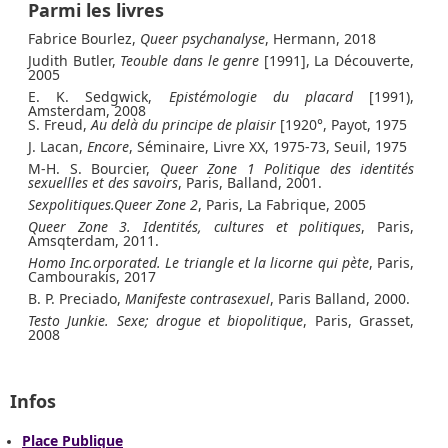
Parmi les livres
Fabrice Bourlez,
Queer psychanalyse
, Hermann, 2018
Judith Butler,
Teouble dans le genre
[1991], La Découverte,
2005
E. K. Sedgwick,
Epistémologie du placard
[1991),
Amsterdam, 2008
S. Freud,
Au delà du principe de plaisir
[1920°, Payot, 1975
J. Lacan,
Encore
, Séminaire, Livre XX, 1975-73, Seuil, 1975
M-H. S. Bourcier,
Queer Zone 1 Politique des identités
sexuellles et des savoirs
, Paris, Balland, 2001.
Sexpolitiques.Queer Zone 2
, Paris, La Fabrique, 2005
Queer Zone 3. Identités, cultures et politiques
, Paris,
Amsqterdam, 2011.
Homo Inc.orporated. Le triangle et la licorne qui pète
, Paris,
Cambourakis, 2017
B. P. Preciado,
Manifeste contrasexuel
, Paris Balland, 2000.
Testo Junkie. Sexe; drogue et biopolitique
, Paris, Grasset,
2008
Infos
Place Publique