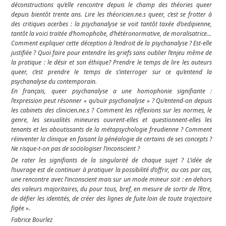
déconstructions qu’elle rencontre depuis le champ des théories queer
depuis bientôt trente ans. Lire les théoricien.ne.s queer, c’est se frotter à
des critiques acerbes : la psychanalyse se voit tantôt taxée d’oedipienne,
tantôt la voici traitée d’homophobe, d’hétéronormative, de moralisatrice…
Comment expliquer cette déception à l’endroit de la psychanalyse ? Est-elle
justifiée ? Quoi faire pour entendre les griefs sans oublier l’enjeu même de
la pratique : le désir et son éthique? Prendre le temps de lire les auteurs
queer, c’est prendre le temps de s’interroger sur ce qu’entend la
psychanalyse du contemporain.
En français, queer psychanalyse a une homophonie signifiante :
l’expression peut résonner « qu’ouïr psychanalyse » ? Qu’entend-on depuis
les cabinets des clinicien.ne.s ? Comment les réflexions sur les normes, le
genre, les sexualités mineures ouvrent-elles et questionnent-elles les
tenants et les aboutissants de la métapsychologie freudienne ? Comment
réinventer la clinique en faisant la généalogie de certains de ses concepts ?
Ne risque-t-on pas de sociologiser l’inconscient ?
De rater les signifiants de la singularité de chaque sujet ? L’idée de
l’ouvrage est de continuer à pratiquer la possibilité d’offrir, au cas par cas,
une rencontre avec l’inconscient mais sur un mode mineur soit : en dehors
des valeurs majoritaires, du pour tous, bref, en mesure de sortir de l’être,
de défier les identités, de créer des lignes de fuite loin de toute trajectoire
figée ».
Fabric
e Bourlez