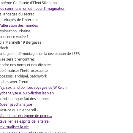
 poème Californie d'Eleni Sikelianos
Les communs, un défi pour l'imagination
s langages du secret
s réfugiés de l'intérieur
L'altération des mondes
exploration urbaine
innocence violée ?
dia Marinelli 19 Bergasse
loch
ntages et démontages de la dissolution de l'EFP.
 se serait rencontrés
endre nos noms et nos divinités
oblèmatiser l'hétérosexualité
ocessus, archipel, patchwork
oches avec Freud
Psy, sex, and pol. Les voyages de W Reich
ychanalyse & pulp-fiction lesbien
and la langue fait des siennes
Queer psychanalyse
'est-ce qu'un appareil ?
Récit de soi et régime de peine...
Réveiller les esprits de la terre.
Revirtualiser la vie
Science des rêves et sciences des revues