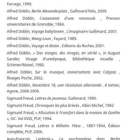
Farrago, 1999.
Alfred Döblin,
Berlin Alexanderplatz
, Gallimard folio, 2009.
Alfred Döblin,
L'assassinat d'une renoncule
, Presses
universitaires de Grenoble, 1984.
Alfred Döblin,
Voyage babylonien
, L'imaginaire Gallimard, 2007.
Alfred Döblin,
Wang-Loun
, Fayard, 1989.
Alfred Döblin,
Voyage et destin
, Editions du Rocher, 2001.
Alfred Döblin, « D
es visages, des images, en vérité
», in August
Sander, Visage d'uneépoque, Bibliothèque visuelle ,
Schimer/Mosel, 1990.
Alfred Döblin,
Sur la musique, conversations avec Calypso
,
Rivages Poche, 2002.
Alfred Döblin,
Novembre 18, une révolution allemande
, 4 tomes,
Agone, 2008-2009.
Sigmund Freud,
Lettres de jeunesse
, Gallimard, 1990.
Sigmund Freud,
Chroniques les plus brèves
, Albin Michel, 1992
Sigmund Freud, «
Allocution à Francfort dans la maison de Goethe
», OC. Vol XVIII, PUF, 1994.
Sigmund Freud,
Lettres à Wilhelm Fliess
, 1887-1904, Édition
complète, PUF, 2006.
Jean-François Laplenie,«
La psychanalyse dans Berlin