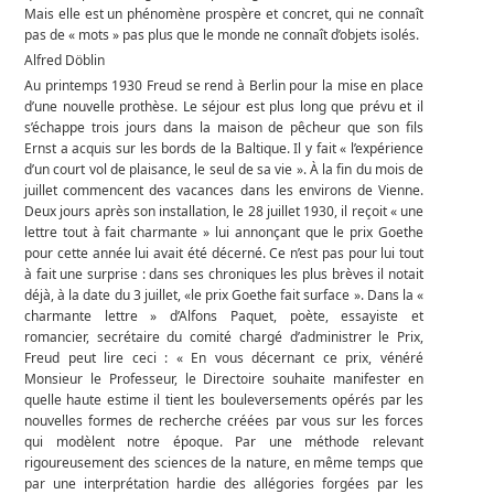
Mais elle est un phénomène prospère et concret, qui ne connaît
pas de « mots » pas plus que le monde ne connaît d’objets isolés.
Alfred Döblin
Au printemps 1930 Freud se rend à Berlin pour la mise en place
d’une nouvelle prothèse. Le séjour est plus long que prévu et il
s’échappe trois jours dans la maison de pêcheur que son fils
Ernst a acquis sur les bords de la Baltique. Il y fait « l’expérience
d’un court vol de plaisance, le seul de sa vie ». À la fin du mois de
juillet commencent des vacances dans les environs de Vienne.
Deux jours après son installation, le 28 juillet 1930, il reçoit « une
lettre tout à fait charmante » lui annonçant que le prix Goethe
pour cette année lui avait été décerné. Ce n’est pas pour lui tout
à fait une surprise : dans ses chroniques les plus brèves il notait
déjà, à la date du 3 juillet, «le prix Goethe fait surface ». Dans la «
charmante lettre » d’Alfons Paquet, poète, essayiste et
romancier, secrétaire du comité chargé d’administrer le Prix,
Freud peut lire ceci : « En vous décernant ce prix, vénéré
Monsieur le Professeur, le Directoire souhaite manifester en
quelle haute estime il tient les bouleversements opérés par les
nouvelles formes de recherche créées par vous sur les forces
qui modèlent notre époque. Par une méthode relevant
rigoureusement des sciences de la nature, en même temps que
par une interprétation hardie des allégories forgées par les