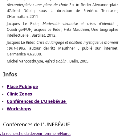
Alexanderplatz : une place de choix ?
» in Berlin Alexanderplatz
d’Alfred Döblin, sous la direction de Frédéric Teinturier,
L’Harmattan, 2011
Jacques Le Rider,
Modernité viennoise et crises d'identité
,
Quadrige/PUF.J acques Le Rider, Fritz Mauthner, Une biographie
intellectuelle , Bartillat, 2012.
Jacques Le Rider,
Crise du langage et position mystique: le moment
1901-1903
, autour deFritz Mauthner , publié sur internet,
Germanica 43/2008.
Michel Vanoosthuyse,
Alfred Döblin
, Belin, 2005.
Infos
Place Publique
Clinic Zones
Conférences de L'Unebévue
Workshops
Conférences de L'UNEBÉVUE
À la recherche du devenir femme n/Noire.