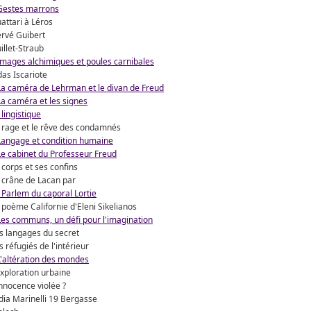
Gestes marrons
attari à Léros
rvé Guibert
illet-Straub
Images alchimiques et poules carnibales
das Iscariote
La caméra de Lehrman et le divan de Freud
La caméra et les signes
 lingistique
 rage et le rêve des condamnés
Langage et condition humaine
Le cabinet du Professeur Freud
 corps et ses confins
 crâne de Lacan par
 Parlem du caporal Lortie
 poème Californie d'Eleni Sikelianos
Les communs, un défi pour l'imagination
s langages du secret
s réfugiés de l'intérieur
L'altération des mondes
exploration urbaine
innocence violée ?
dia Marinelli 19 Bergasse