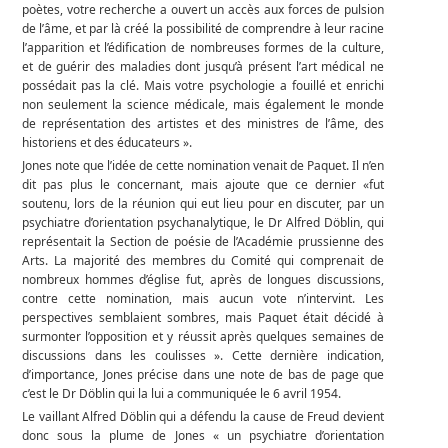
poètes, votre recherche a ouvert un accès aux forces de pulsion
de l’âme, et par là créé la possibilité de comprendre à leur racine
l’apparition et l’édification de nombreuses formes de la culture,
et de guérir des maladies dont jusqu’à présent l’art médical ne
possédait pas la clé. Mais votre psychologie a fouillé et enrichi
non seulement la science médicale, mais également le monde
de représentation des artistes et des ministres de l’âme, des
historiens et des éducateurs ».
Jones note que l’idée de cette nomination venait de Paquet. Il n’en
dit pas plus le concernant, mais ajoute que ce dernier «fut
soutenu, lors de la réunion qui eut lieu pour en discuter, par un
psychiatre d’orientation psychanalytique, le Dr Alfred Döblin, qui
représentait la Section de poésie de l’Académie prussienne des
Arts. La majorité des membres du Comité qui comprenait de
nombreux hommes d’église fut, après de longues discussions,
contre cette nomination, mais aucun vote n’intervint. Les
perspectives semblaient sombres, mais Paquet était décidé à
surmonter l’opposition et y réussit après quelques semaines de
discussions dans les coulisses ». Cette dernière indication,
d’importance, Jones précise dans une note de bas de page que
c’est le Dr Döblin qui la lui a communiquée le 6 avril 1954.
Le vaillant Alfred Döblin qui a défendu la cause de Freud devient
donc sous la plume de Jones « un psychiatre d’orientation