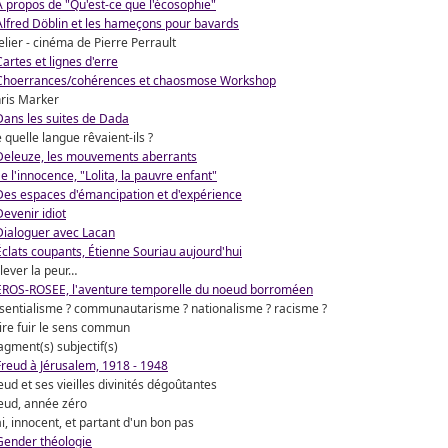
A propos de "Qu'est-ce que l'écosophie"
Alfred Döblin et les hameçons pour bavards
elier - cinéma de Pierre Perrault
Cartes et lignes d'erre
Choerrances/cohérences et chaosmose Workshop
ris Marker
Dans les suites de Dada
 quelle langue rêvaient-ils ?
Deleuze, les mouvements aberrants
e l'innocence, "Lolita, la pauvre enfant"
Des espaces d'émancipation et d'expérience
Devenir idiot
Dialoguer avec Lacan
Éclats coupants, Étienne Souriau aujourd'hui
lever la peur…
EROS-ROSEE, l'aventure temporelle du noeud borroméen
sentialisme ? communautarisme ? nationalisme ? racisme ?
ire fuir le sens commun
agment(s) subjectif(s)
Freud à Jérusalem, 1918 - 1948
eud et ses vieilles divinités dégoûtantes
eud, année zéro
i, innocent, et partant d'un bon pas
Gender théologie