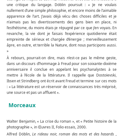
une critique du langage. Döblin poursuit : « Je ne voulais
nullement d’une simple philosophie, et encore moins de l’aimable
apparence de l’art. J’avais déjà vécu des choses difficiles et je
n’aimais pas les divertissements des gens bien en place, ni
l’esthétisme, du moins étais-je répugné par ce que j’en voyais. En
revanche, la vie dont je faisais l’expérience quotidienne était
empreinte de sérieux et chargée d’énergie ; merveilleusement
âpre, en outre, et terrible la Nature, dont nous participons aussi.
»
À rebours, pourrait-on dire, mais n’est-ce pas le même geste,
dans un discours d’hommage à Freud pour son soixante-dixième
anniversaire il conclue en appelant les psychanalystes à se
mettre à l’école de la littérature. Il rappelle que Dostoïevski,
Ibsen et Strindberg ont écrit avant Freud et termine sur ces mots
: « La littérature est un réservoir de connaissances très méprisé,
une source et pas un affluent ».
Morceaux
Walter Benjamin, « La crise du roman », et « Petite histoire de la
photographie », in Œuvres II, Folio essais, 2000.
Alfred Döblin,
Le rideau noir, roman des mots et des hasards
,