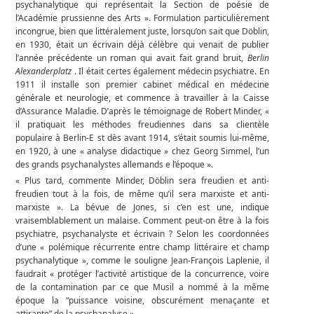
psychanalytique qui représentait la Section de poésie de
l’Académie prussienne des Arts ». Formulation particulièrement
incongrue, bien que littéralement juste, lorsqu’on sait que Döblin,
en 1930, était un écrivain déjà célèbre qui venait de publier
l’année précédente un roman qui avait fait grand bruit,
Berlin
Alexanderplatz
. Il était certes également médecin psychiatre. En
1911 il installe son premier cabinet médical en médecine
générale et neurologie, et commence à travailler à la Caisse
d’Assurance Maladie. D’après le témoignage de Robert Minder, «
il pratiquait les méthodes freudiennes dans sa clientèle
populaire à Berlin-E st dès avant 1914, s’était soumis lui-même,
en 1920, à une « analyse didactique » chez Georg Simmel, l’un
des grands psychanalystes allemands e l’époque ».
« Plus tard, commente Minder, Döblin sera freudien et anti-
freudien tout à la fois, de même qu’il sera marxiste et anti-
marxiste ». La bévue de Jones, si c’en est une, indique
vraisemblablement un malaise. Comment peut-on être à la fois
psychiatre, psychanalyste et écrivain ? Selon les coordonnées
d’une « polémique récurrente entre champ littéraire et champ
psychanalytique », comme le souligne Jean-François Laplenie, il
faudrait « protéger l’activité artistique de la concurrence, voire
de la contamination par ce que Musil a nommé à la même
époque la “puissance voisine, obscurément menaçante et
attirante” de la psychanalyse ».