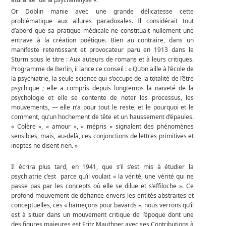
Or Döblin manie avec une grande délicatesse cette
problématique aux allures paradoxales. Il considérait tout
d’abord que sa pratique médicale ne constituait nullement une
entrave à la création poétique. Bien au contraire, dans un
manifeste retentissant et provocateur paru en 1913 dans le
Sturm sous le titre : Aux auteurs de romans et à leurs critiques.
Programme de Berlin, il lance ce conseil : « Qu’on aille à l’école de
la psychiatrie, la seule science qui s’occupe de la totalité de l’être
psychique ; elle a compris depuis longtemps la naïveté de la
psychologie et elle se contente de noter les processus, les
mouvements, — elle n’a pour tout le reste, et le pourquoi et le
comment, qu’un hochement de tête et un haussement d’épaules.
« Colère », « amour », « mépris » signalent des phénomènes
sensibles, mais, au-delà, ces conjonctions de lettres primitives et
ineptes ne disent rien. »
Il écrira plus tard, en 1941, que s’il s’est mis à étudier la
psychiatrie c’est parce qu’il voulait « la vérité, une vérité qui ne
passe pas par les concepts où elle se dilue et s’effiloche ». Ce
profond mouvement de défiance envers les entités abstraites et
conceptuelles, ces « hameçons pour bavards », nous verrons qu’il
est à situer dans un mouvement critique de l’époque dont une
des figures majeures est Fritz Mauthner avec ses Contributions à