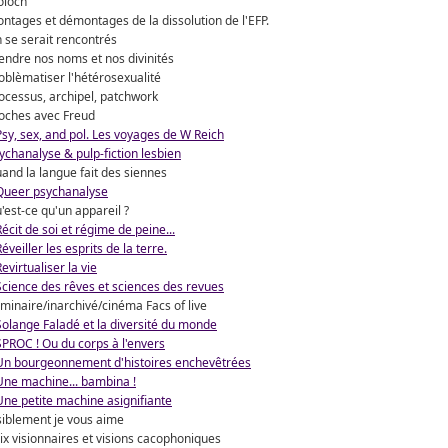
loch
ntages et démontages de la dissolution de l'EFP.
 se serait rencontrés
endre nos noms et nos divinités
oblèmatiser l'hétérosexualité
ocessus, archipel, patchwork
oches avec Freud
Psy, sex, and pol. Les voyages de W Reich
ychanalyse & pulp-fiction lesbien
and la langue fait des siennes
Queer psychanalyse
'est-ce qu'un appareil ?
Récit de soi et régime de peine...
Réveiller les esprits de la terre.
Revirtualiser la vie
Science des rêves et sciences des revues
minaire/inarchivé/cinéma Facs of live
Solange Faladé et la diversité du monde
SPROC ! Ou du corps à l'envers
Un bourgeonnement d'histoires enchevêtrées
Une machine... bambina !
Une petite machine asignifiante
siblement je vous aime
ix visionnaires et visions cacophoniques