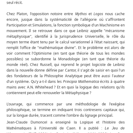
seul récit.
Chez Platon, l'opposition notoire entre
Mythos
et
Logos
nous cache
encore, jusque dans la systématicité de l'allégorie où s'affrontent
Participation et Simulations, la fonction symbolique d'un Machinisme en
mouvement. Il se retrouve dans ce que Leibniz appelle "mécanisme
métaphysique", identifié à la Jurisprudence Universelle, le rôle du
moyen terme étant tenu par le calcul variationnel à l'état naissant, qui
remplit l'office de "mathématique divine". Et le problème est alors de
voir comment l'Optimisme (en tant que théorie de tous les mondes
possibles) se subordonne la Monadologie (en tant que théorie du
monde réel). Chez Russell, qui reprend le projet logiciste de Leibniz
dans la nouvelle donne définie par Cantor, il s'agit de saisir en quoi l'un
des fondateurs de la Philosophie Analytique peut être aussi l'auteur
d'un système. Qu'y a-t-il dans les
Principia Mathematica
écrits à quatre
mains avec A.N. Whitehead ? Et en quoi la logique des relations qu'ils
contiennent peut-elle renouveler la Métaphysique ?
L'ouvrage, qui commence par une méthodologie de l'exégèse
philosophique, se termine en indiquant trois contresens capitaux qui,
sur la longue durée, tracent comme l'ombre du lignage principal.
Jean-Claude Dumoncel a enseigné la Logique et l'histoire des
Mathématiques à l'Université de Caen. Il a publié :
Le Jeu de