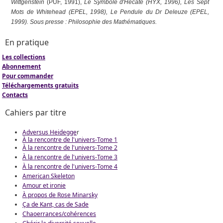
Wittgenstein
(PUF, 1991),
Le Symbole d'Hécate
(HYX, 1996), Les Sept
Mots de Whitehead (EPEL, 1998),
Le Pendule du Dr Deleuze
(EPEL,
1999). Sous presse :
Philosophie des Mathématiques
.
En pratique
Les collections
Abonnement
Pour commander
Téléchargements gratuits
Contacts
Cahiers par titre
Adversus Heidegge
r
À la rencontre de l'univers-Tome 1
À la rencontre de l'univers-Tome 2
À la rencontre de l'univers-Tome 3
À la rencontre de l'univers-Tome 4
American Skeleton
Amour et ironie
À propos de Rose Minarsky
Ça de Kant, cas de Sade
Chaoerrances/cohérences