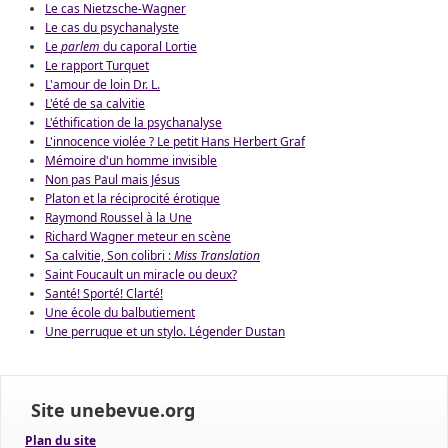
Le cas Nietzsche-Wagner
Le cas du psychanalyste
Le
parlem
du caporal Lortie
Le rapport Turquet
L'amour de loin Dr. L.
L'été de sa calvitie
L'éthification de la psychanalyse
L'innocence violée ? Le petit Hans Herbert Graf
Mémoire d'un homme invisible
Non pas Paul mais Jésus
Platon et la réciprocité érotique
Raymond Roussel à la Une
Richard Wagner meteur en scène
Sa calvitie, Son colibri :
Miss Translation
Saint Foucault un miracle ou deux?
Santé! Sporté! Clarté!
Une école du balbutiement
Une perruque et un stylo. Légender Dustan
Site unebevue.org
Plan du site