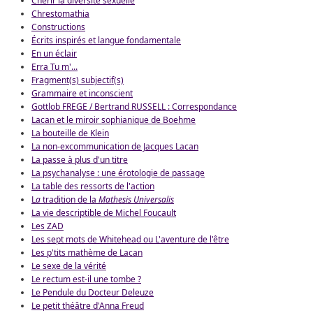
Chérir la diversité sexuelle
Chrestomathia
Constructions
Écrits inspirés et langue fondamentale
En un éclair
Erra Tu m'...
Fragment(s) subjectif(s)
Grammaire et inconscient
Gottlob FREGE / Bertrand RUSSELL : Correspondance
Lacan et le miroir sophianique de Boehme
La bouteille de Klein
La non-excommunication de Jacques Lacan
La passe à plus d'un titre
La psychanalyse : une érotologie de passage
La table des ressorts de l'action
L
a
tradition de la
Mathesis Universalis
La vie descriptible de Michel Foucault
Les ZAD
Les sept mots de Whitehead ou L'aventure de l'être
Les p'tits mathème de Lacan
Le sexe de la vérité
Le rectum est-il une tombe ?
Le Pendule du Docteur Deleuze
Le petit théâtre d'Anna Freud