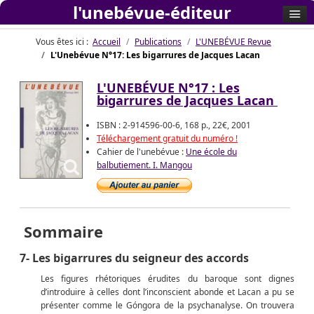
l'unebévue-éditeur
Vous êtes ici :
Accueil
Publications
L'UNEBÉVUE Revue
L'Unebévue N°17: Les bigarrures de Jacques Lacan
L'UNEBÉVUE N°17 : Les
bigarrures de Jacques Lacan
ISBN : 2-914596-00-6, 168 p., 22€, 2001
Téléchargement gratuit du numéro !
Cahier de l'unebévue :
Une école du
balbutiement. I. Mangou
Sommaire
7- Les bigarrures du seigneur des accords
Les figures rhétoriques érudites du baroque sont dignes
d’introduire à celles dont l’inconscient abonde et Lacan a pu se
présenter comme le Góngora de la psychanalyse. On trouvera