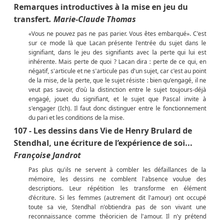
Remarques introductives à la mise en jeu du
transfert
. Marie-Claude Thomas
«Vous ne pouvez pas ne pas parier. Vous êtes embarqué». C'est
sur ce mode là que Lacan présente l'entrée du sujet dans le
signifiant, dans le jeu des signifiants avec la perte qui lui est
inhérente. Mais perte de quoi ? Lacan dira : perte de ce qui, en
négatif, s'articule et ne s'articule pas d'un sujet, car c'est au point
de la mise, de la perte, que le sujet résiste : bien qu'engagé, il ne
veut pas savoir, d'où la distinction entre le sujet toujours-déjà
engagé, jouet du signifiant, et le sujet que Pascal invite à
s'engager (Ich). Il faut donc distinguer entre le fonctionnement
du pari et les conditions de la mise.
107 - Les dessins dans Vie de Henry Brulard de
Stendhal, une écriture de l’expérience de soi...
Françoise Jandrot
Pas plus qu'ils ne servent à combler les défaillances de la
mémoire, les dessins ne comblent l'absence voulue des
descriptions. Leur répétition les transforme en élément
d'écriture. Si les femmes (autrement dit l'amour) ont occupé
toute sa vie, Stendhal n'obtiendra pas de son vivant une
reconnaissance comme théoricien de l'amour. Il n'y prétend