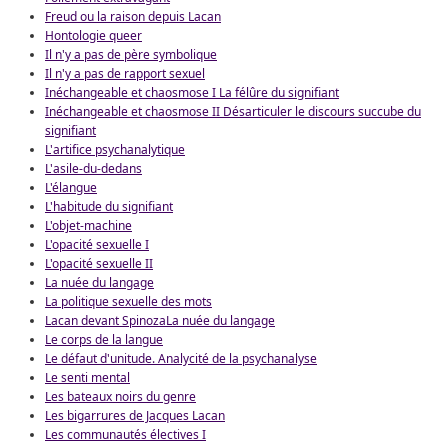
Freud ou la raison depuis Lacan
Hontologie queer
Il n'y a pas de père symbolique
Il n'y a pas de rapport sexuel
Inéchangeable et chaosmose I La félûre du signifiant
Inéchangeable et chaosmose II Désarticuler le discours succube du
signifiant
L'artifice psychanalytique
L'asile-du-dedans
L'élangue
L'habitude du signifiant
L'objet-machine
L'opacité sexuelle I
L'opacité sexuelle II
La nuée du langage
La politique sexuelle des mots
Lacan devant Spinoza
La nuée du langage
Le corps de la langue
Le défaut d'unitude. Analycité de la psychanalyse
Le senti mental
Les bateaux noirs du genre
Les bigarrures de Jacques Lacan
Les communautés électives I