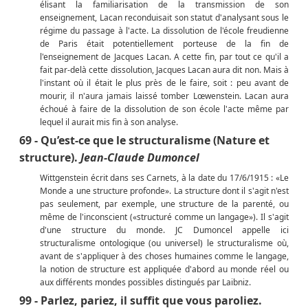
élisant la familiarisation de la transmission de son
enseignement, Lacan reconduisait son statut d'analysant sous le
régime du passage à l'acte. La dissolution de l'école freudienne
de Paris était potentiellement porteuse de la fin de
l'enseignement de Jacques Lacan. A cette fin, par tout ce qu'il a
fait par-delà cette dissolution, Jacques Lacan aura dit non. Mais à
l'instant où il était le plus près de le faire, soit : peu avant de
mourir, il n'aura jamais laissé tomber Lœwenstein. Lacan aura
échoué à faire de la dissolution de son école l'acte même par
lequel il aurait mis fin à son analyse.
69 - Qu’est-ce que le structuralisme (Nature et
structure).
Jean-Claude Dumoncel
Wittgenstein écrit dans ses Carnets, à la date du 17/6/1915 : «Le
Monde a une structure profonde». La structure dont il s'agit n'est
pas seulement, par exemple, une structure de la parenté, ou
même de l'inconscient («structuré comme un langage»). Il s'agit
d'une structure du monde. JC Dumoncel appelle ici
structuralisme ontologique (ou universel) le structuralisme où,
avant de s'appliquer à des choses humaines comme le langage,
la notion de structure est appliquée d'abord au monde réel ou
aux différents mondes possibles distingués par Laibniz.
99 - Parlez, pariez, il suffit que vous paroliez.