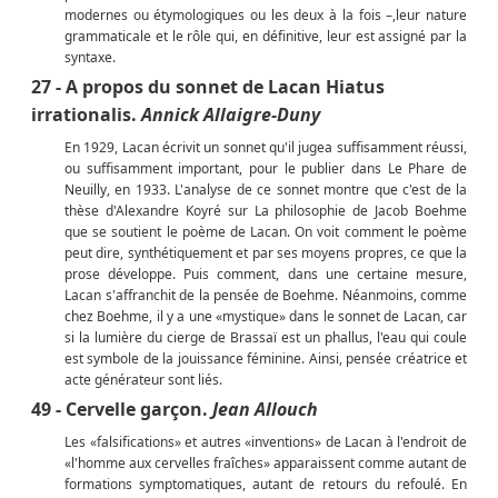
modernes ou étymologiques ou les deux à la fois –,leur nature
grammaticale et le rôle qui, en définitive, leur est assigné par la
syntaxe.
27 - A propos du sonnet de Lacan Hiatus
irrationalis.
Annick Allaigre-Duny
En 1929, Lacan écrivit un sonnet qu'il jugea suffisamment réussi,
ou suffisamment important, pour le publier dans Le Phare de
Neuilly, en 1933. L'analyse de ce sonnet montre que c'est de la
thèse d'Alexandre Koyré sur La philosophie de Jacob Boehme
que se soutient le poème de Lacan. On voit comment le poème
peut dire, synthétiquement et par ses moyens propres, ce que la
prose développe. Puis comment, dans une certaine mesure,
Lacan s'affranchit de la pensée de Boehme. Néanmoins, comme
chez Boehme, il y a une «mystique» dans le sonnet de Lacan, car
si la lumière du cierge de Brassaï est un phallus, l'eau qui coule
est symbole de la jouissance féminine. Ainsi, pensée créatrice et
acte générateur sont liés.
49 - Cervelle garçon.
Jean Allouch
Les «falsifications» et autres «inventions» de Lacan à l'endroit de
«l'homme aux cervelles fraîches» apparaissent comme autant de
formations symptomatiques, autant de retours du refoulé. En