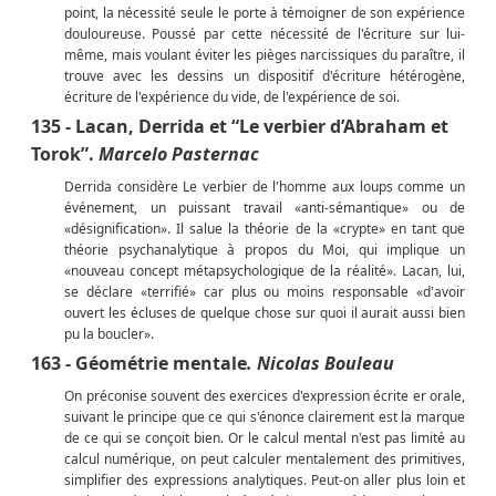
point, la nécessité seule le porte à témoigner de son expérience
douloureuse. Poussé par cette nécessité de l'écriture sur lui-
même, mais voulant éviter les pièges narcissiques du paraître, il
trouve avec les dessins un dispositif d'écriture hétérogène,
écriture de l'expérience du vide, de l'expérience de soi.
135 - Lacan, Derrida et “Le verbier d’Abraham et
Torok”.
Marcelo Pasternac
Derrida considère Le verbier de l'homme aux loups comme un
événement, un puissant travail «anti-sémantique» ou de
«désignification». Il salue la théorie de la «crypte» en tant que
théorie psychanalytique à propos du Moi, qui implique un
«nouveau concept métapsychologique de la réalité». Lacan, lui,
se déclare «terrifié» car plus ou moins responsable «d'avoir
ouvert les écluses de quelque chose sur quoi il aurait aussi bien
pu la boucler».
163 - Géométrie mentale
. Nicolas Bouleau
On préconise souvent des exercices d'expression écrite er orale,
suivant le principe que ce qui s'énonce clairement est la marque
de ce qui se conçoit bien. Or le calcul mental n'est pas limité au
calcul numérique, on peut calculer mentalement des primitives,
simplifier des expressions analytiques. Peut-on aller plus loin et