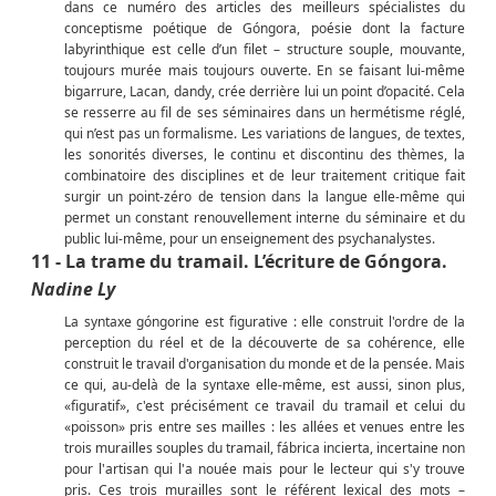
dans ce numéro des articles des meilleurs spécialistes du
conceptisme poétique de Góngora, poésie dont la facture
labyrinthique est celle d’un filet – structure souple, mouvante,
toujours murée mais toujours ouverte. En se faisant lui-même
bigarrure, Lacan, dandy, crée derrière lui un point d’opacité. Cela
se resserre au fil de ses séminaires dans un hermétisme réglé,
qui n’est pas un formalisme. Les variations de langues, de textes,
les sonorités diverses, le continu et discontinu des thèmes, la
combinatoire des disciplines et de leur traitement critique fait
surgir un point-zéro de tension dans la langue elle-même qui
permet un constant renouvellement interne du séminaire et du
public lui-même, pour un enseignement des psychanalystes.
11 - La trame du tramail. L’écriture de Góngora.
Nadine Ly
La syntaxe góngorine est figurative : elle construit l'ordre de la
perception du réel et de la découverte de sa cohérence, elle
construit le travail d'organisation du monde et de la pensée. Mais
ce qui, au-delà de la syntaxe elle-même, est aussi, sinon plus,
«figuratif», c'est précisément ce travail du tramail et celui du
«poisson» pris entre ses mailles : les allées et venues entre les
trois murailles souples du tramail, fábrica incierta, incertaine non
pour l'artisan qui l'a nouée mais pour le lecteur qui s'y trouve
pris. Ces trois murailles sont le référent lexical des mots –