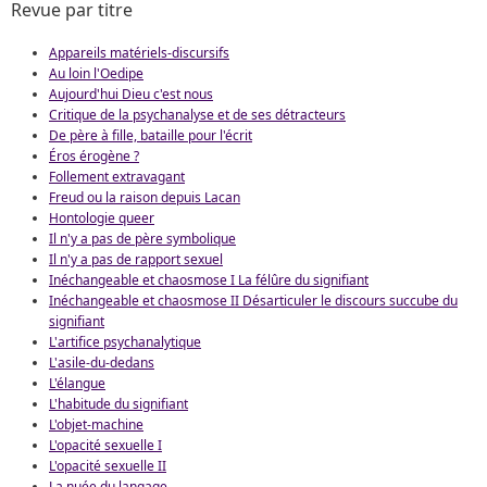
Revue par titre
Appareils matériels-discursifs
Au loin l'Oedipe
Aujourd'hui Dieu c'est nous
Critique de la psychanalyse et de ses détracteurs
De père à fille, bataille pour l'écrit
Éros érogène ?
Follement extravagant
Freud ou la raison depuis Lacan
Hontologie queer
Il n'y a pas de père symbolique
Il n'y a pas de rapport sexuel
Inéchangeable et chaosmose I La félûre du signifiant
Inéchangeable et chaosmose II Désarticuler le discours succube du
signifiant
L'artifice psychanalytique
L'asile-du-dedans
L'élangue
L'habitude du signifiant
L'objet-machine
L'opacité sexuelle I
L'opacité sexuelle II
La nuée du langage