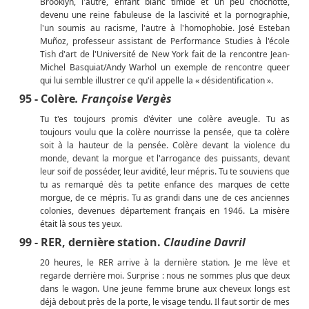
Brooklyn, l'autre, enfant blanc timide et un peu chochotte,
devenu une reine fabuleuse de la lascivité et la pornographie,
l'un soumis au racisme, l'autre à l'homophobie. José Esteban
Muñoz, professeur assistant de Performance Studies à l'école
Tish d'art de l'Université de New York fait de la rencontre Jean-
Michel Basquiat/Andy Warhol un exemple de rencontre queer
qui lui semble illustrer ce qu'il appelle la « désidentification ».
95 - Colère
. Françoise Vergès
Tu t'es toujours promis d'éviter une colère aveugle. Tu as
toujours voulu que la colère nourrisse la pensée, que ta colère
soit à la hauteur de la pensée. Colère devant la violence du
monde, devant la morgue et l'arrogance des puissants, devant
leur soif de posséder, leur avidité, leur mépris. Tu te souviens que
tu as remarqué dès ta petite enfance des marques de cette
morgue, de ce mépris. Tu as grandi dans une de ces anciennes
colonies, devenues département français en 1946. La misère
était là sous tes yeux.
99 - RER, dernière station.
Claudine Davril
20 heures, le RER arrive à la dernière station. Je me lève et
regarde derrière moi. Surprise : nous ne sommes plus que deux
dans le wagon. Une jeune femme brune aux cheveux longs est
déjà debout près de la porte, le visage tendu. Il faut sortir de mes