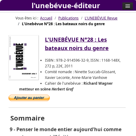
l'unebévue-éditeur
Vous êtes ici :
Accueil
Publications
L'UNEBÉVUE Revue
L'Unebévue N°28 : Les bateaux noirs du genre
L'UNEBÉVUE N°28 : Les
bateaux noirs du genre
ISBN : 978-2-914596-32-9, ISSN : 1168-148X,
272 p, 22€, 2011
Comité nomade : Ninette Succab-Glissant,
Xavier Leconte, Anne-Marie Vanhove
Cahier de l'unebévue :
Richard Wagner
metteur en scène
Herbert Graf
Sommaire
9 - Penser le monde entier aujourd'hui comme