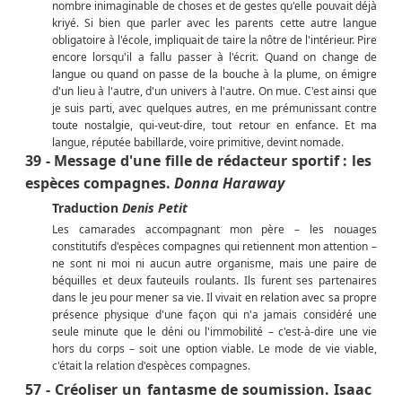
nombre inimaginable de choses et de gestes qu'elle pouvait déjà
kriyé. Si bien que parler avec les parents cette autre langue
obligatoire à l'école, impliquait de taire la nôtre de l'intérieur. Pire
encore lorsqu'il a fallu passer à l'écrit. Quand on change de
langue ou quand on passe de la bouche à la plume, on émigre
d'un lieu à l'autre, d'un univers à l'autre. On mue. C'est ainsi que
je suis parti, avec quelques autres, en me prémunissant contre
toute nostalgie, qui-veut-dire, tout retour en enfance. Et ma
langue, réputée babillarde, voire primitive, devint nomade.
39 - Message d'une fille de rédacteur sportif : les
espèces compagnes.
Donna Haraway
Traduction
Denis Petit
Les camarades accompagnant mon père – les nouages
constitutifs d'espèces compagnes qui retiennent mon attention –
ne sont ni moi ni aucun autre organisme, mais une paire de
béquilles et deux fauteuils roulants. Ils furent ses partenaires
dans le jeu pour mener sa vie. Il vivait en relation avec sa propre
présence physique d'une façon qui n'a jamais considéré une
seule minute que le déni ou l'immobilité – c'est-à-dire une vie
hors du corps – soit une option viable. Le mode de vie viable,
c'était la relation d'espèces compagnes.
57 - Créoliser un fantasme de soumission. Isaac