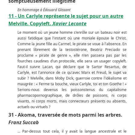
somptueusement illégitime
En hommage à Édouard Glissant
11 - Un Carlyle représente le sujet pour un autre
Melville. Copyleft.
Xavier Leconte
Le moment où un jeune homme s'enrôle sur un bateau noir est
aussi fatidique que l'instant où une moniale épouse le Christ.
Comme la jeune fille au Carmel, le pirate se voue à l'absence. En
prenant librement de la testostérone, Beatriz Preciado se
proclame « pirate de genre », elle n'en passera pas par les
fourches caudines d'un protocole, elle sera un usager copyleft.
Faut-il suivre Lacan, qui déclare que le Sartor Resartus, de
Carlyle, est l'annonce de ce qu'avec Marx et Freud, le sujet va
subir ? Melville, dans Moby Dick, guerroie contre l'idéalisme et
maugrée : « Ferme ta bouche, vieux Carlyle, toi et ton Goethe ! »
Serions-nous devenus les poissonstenus du capitalisme
pharmacopornographique, de drôles de poissons, ni corps
vivants, ni corps morts, mais connecteurs présents ou absents,
actuels ou virtuels ?
31 - Akoma, traversée de mots parmi les arbres.
Franz Succab
... Par-dessus tout cela, il y avait la langue ancestrale et le