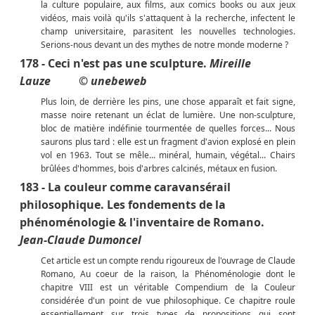
la culture populaire, aux films, aux comics books ou aux jeux
vidéos, mais voilà qu'ils s'attaquent à la recherche, infectent le
champ universitaire, parasitent les nouvelles technologies.
Serions-nous devant un des mythes de notre monde moderne ?
178 - Ceci n'est pas une sculpture.
Mireille
Lauze
© unebeweb
Plus loin, de derrière les pins, une chose apparaît et fait signe,
masse noire retenant un éclat de lumière. Une non-sculpture,
bloc de matière indéfinie tourmentée de quelles forces... Nous
saurons plus tard : elle est un fragment d'avion explosé en plein
vol en 1963. Tout se mêle... minéral, humain, végétal... Chairs
brûlées d'hommes, bois d'arbres calcinés, métaux en fusion.
183 - La couleur comme caravansérail
philosophique. Les fondements de la
phénoménologie & l'inventaire de Romano.
Jean-Claude Dumoncel
Cet article est un compte rendu rigoureux de l'ouvrage de Claude
Romano, Au coeur de la raison, la Phénoménologie dont le
chapitre VIII est un véritable Compendium de la Couleur
considérée d'un point de vue philosophique. Ce chapitre roule
essentiellement sur trois types de propositions qui sont