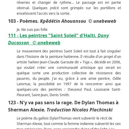
rêveries et changer de rythme... Le passage est en partie
obstrué. Quelques jndcit sont grimpés sur les portillons et
envahissent l'accès vers la sortie.
103 - Poèmes.
Kpêdétin Ahouansou
© unebeweb
Je. Ne suis pas folle
111 - Les peintres "Saint Soleil" d'Haïti
. Dany
Ducosson
© unebeweb
Le mouvement des peintres Saint Soleil est tout à fait singulier
dans l'histoire de la peinture haïtienne. Il résulte d'un projet d'un
artiste haïtien Jean-Claude Garoute dit « Tiga », décédé en 2006,
qui voulait créer une communauté artistique qui serait en
quelque sorte une production collective de résistance des
pauvres, du peuple. J'ai eu, grâce à une amie peintre, Odile
Latortue, la possibilité en 1997 de le rencontrer ainsi que
quelques-uns des peintres : Dieuseul Paul, Louisiane Saint-
Fleurant, Saint-Jean, Denis Smith.
123 - N'y va pas sans la rage. De Dylan Thomas à
Sherman Alexie
. Traduction Nicolas Plachinski
Le poème du gallois DylanThomas vient subvertir le récit de
Sherman Alexie, tout comme la femme indienne subvertit les sex