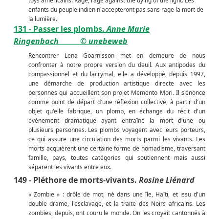
toys américains. Rage, rage against the dying of the light. Les
enfants du peuple indien n'accepteront pas sans rage la mort de
la lumière.
131 - Passer les plombs.
Anne Marie
Ringenbach
© unebeweb
Rencontrer Lena Goarnisson met en demeure de nous
confronter à notre propre version du deuil. Aux antipodes du
compassionnel et du lacrymal, elle a développé, depuis 1997,
une démarche de production artistique directe avec les
personnes qui accueillent son projet Memento Mori. Il s'énonce
comme point de départ d'une réflexion collective, à partir d'un
objet qu'elle fabrique, un plomb, en échange du récit d'un
événement dramatique ayant entraîné la mort d'une ou
plusieurs personnes. Les plombs voyagent avec leurs porteurs,
ce qui assure une circulation des morts parmi les vivants. Les
morts acquièrent une certaine forme de nomadisme, traversant
famille, pays, toutes catégories qui soutiennent mais aussi
séparent les vivants entre eux.
149 - Pléthore de morts-vivants.
Rosine Liénard
« Zombie » : drôle de mot, né dans une île, Haïti, et issu d'un
double drame, l'esclavage, et la traite des Noirs africains. Les
zombies, depuis, ont couru le monde. On les croyait cantonnés à