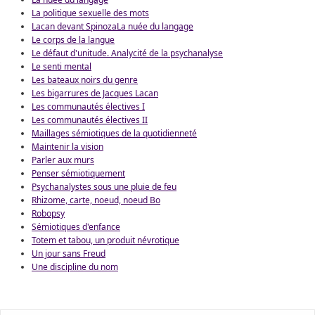
La politique sexuelle des mots
Lacan devant Spinoza
La nuée du langage
Le corps de la langue
Le défaut d'unitude. Analycité de la psychanalyse
Le senti mental
Les bateaux noirs du genre
Les bigarrures de Jacques Lacan
Les communautés électives I
Les communautés électives II
Maillages sémiotiques de la quotidienneté
Maintenir la vision
Parler aux murs
Penser sémiotiquement
Psychanalystes sous une pluie de feu
Rhizome, carte, noeud, noeud Bo
Robopsy
Sémiotiques d'enfance
Totem et tabou, un produit névrotique
Un jour sans Freud
Une discipline du nom