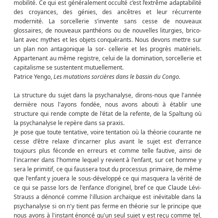
mobilité. Ce qui est généralement occulté c’est l’extrême adaptabilité
des croyances, des génies, des ancêtres et leur récurrente
modernité. La sorcellerie s’invente sans cesse de nouveaux
glossaires, de nouveaux panthéons ou de nouvelles liturgies, brico-
lant avec mythes et les objets conquérants. Nous devons mettre sur
un plan non antagonique la sor- cellerie et les progrès matériels.
Appartenant au même registre, celui de la domination, sorcellerie et
capitalisme se sustentent mutuellement.
Patrice Yengo,
Les mutations sorcières dans le bassin du Congo.
La structure du sujet dans la psychanalyse, dirons-nous que l'année
dernière nous l'ayons fondée, nous avons abouti à établir une
structure qui rende compte de l'état de la refente, de la Spaltung où
la psychanalyse le repère dans sa praxis.
Je pose que toute tentative, voire tentation où la théorie courante ne
cesse d'être relaxe d'incarner plus avant le sujet est d'errance
toujours plus féconde en erreurs et comme telle fautive, ainsi de
l'incarner dans l'homme lequel y revient à l'enfant, sur cet homme y
sera le primitif, ce qui faussera tout du processus primaire, de même
que l'enfant y jouera le sous-développé ce qui masquera la vérité de
ce qui se passe lors de l'enfance d'originel, bref ce que Claude Lévi-
Strauss a dénoncé comme l'illusion archaïque est inévitable dans la
psychanalyse si on n'y tient pas ferme en théorie sur le principe que
nous avons à l'instant énoncé qu'un seul sujet y est reçu comme tel,