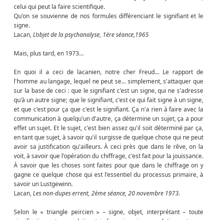
celui qui peut la faire scientifique.
Qu'on se souvienne de nos formules différenciant le signifiant et le
signe.
Lacan,
L’objet de la psychanalyse, 1ère séance,1965
Mais, plus tard, en 1973…
En quoi il a ceci de lacanien, notre cher Freud… Le rapport de
l'homme au langage, lequel ne peut se... simplement, s'attaquer que
sur la base de ceci : que le signifiant c'est un signe, qui ne s'adresse
qu'à un autre signe; que le signifiant, c'est ce qui fait signe à un signe,
et que c'est pour ça que c'est le signifiant. Ça n'a rien à faire avec la
communication à quelqu'un d'autre, ça détermine un sujet, ça a pour
effet un sujet. Et le sujet, c'est bien assez qu'il soit déterminé par ça,
en tant que sujet, à savoir qu'il surgisse de quelque chose qui ne peut
avoir sa justification qu'ailleurs. À ceci près que dans le rêve, on la
voit, à savoir que l'opération du chiffrage, c'est fait pour la jouissance.
À savoir que les choses sont faites pour que dans le chiffrage on y
gagne ce quelque chose qui est l'essentiel du processus primaire, à
savoir un Lustgewinn.
Lacan,
Les non-dupes errent, 2ème séance, 20 novembre 1973.
Selon le « triangle peircien » – signe, objet, interprétant – toute