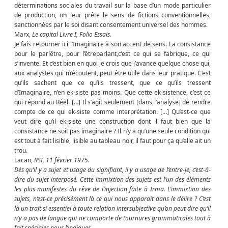
déterminations sociales du travail sur la base d’un mode particulier
de production, on leur prête le sens de fictions conventionnelles,
sanctionnées par le soi disant consentement universel des hommes.
Marx,
Le capital Livre I, Folio Essais.
Je fais retourner ici l’Imaginaire à son accent de sens. La consistance
pour le parlêtre, pour l’êtreparlant,c’est ce qui se fabrique, ce qui
s’invente. Et c’est bien en quoi je crois que j’avance quelque chose qui,
aux analystes qui m’écoutent, peut être utile dans leur pratique. C’est
qu’ils sachent que ce qu’ils tressent, que ce qu’ils tressent
d’Imaginaire, n’en ek-siste pas moins. Que cette ek-sistence, c’est ce
qui répond au Réel. […] Il s’agit seulement [dans l’analyse] de rendre
compte de ce qui ek-siste comme interprétation. […] Qu’est-ce que
veut dire qu’il ek-siste une construction dont il faut bien que la
consistance ne soit pas imaginaire ? Il n’y a qu’une seule condition qui
est tout à fait lisible, lisible au tableau noir, il faut pour ça qu’elle ait un
trou.
Lacan,
RSI, 11 février 1975.
Dès qu’il y a sujet et usage du signifiant, il y a usage de l’entre-je, c’est-à-
dire du sujet interposé. Cette immixtion des sujets est l’un des éléments
les plus manifestes du rêve de l’injection faite à Irma. L’immixtion des
sujets, n’est-ce précisément là ce qui nous apparaît dans le délire ? C’est
là un trait si essentiel à toute relation intersubjective qu’on peut dire qu’il
n’y a pas de langue qui ne comporte de tournures grammaticales tout à
fait spéciales pour l’indiquer.