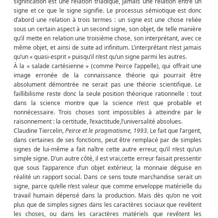
signification est une relation triadique, jamais une relation entre un
signe et ce que le signe signifie. Le processus sémiotique est donc
d’abord une relation à trois termes : un signe est une chose reliée
sous un certain aspect à un second signe, son objet, de telle manière
qu’il mette en relation une troisième chose, son interprétant, avec ce
même objet, et ainsi de suite ad infinitum. L’interprétant n’est jamais
qu’un « quasi-esprit » puisqu’il n’est qu’un signe parmi les autres.
À la « salade cartésienne » (comme Peirce l’appelle), qui offrait une
image erronée de la connaissance théorie qui pourrait être
absolument démontrée ne serait pas une théorie scientifique. Le
faillibilisme reste donc la seule position théorique rationnelle : tout
dans la science montre que la science n’est que probable et
nonnécessaire. Trois choses sont impossibles à atteindre par le
raisonnement : la certitude, l’exactitude,l’universalité absolues.
Claudine Tiercelin,
Peirce et le pragmatisme, 1993.
Le fait que l’argent,
dans certaines de ses fonctions, peut être remplacé par de simples
signes de lui-même a fait naître cette autre erreur, qu’il n’est qu’un
simple signe. D’un autre côté, il est vrai,cette erreur faisait pressentir
que sous l’apparence d’un objet extérieur, la monnaie déguise en
réalité un rapport social. Dans ce sens toute marchandise serait un
signe, parce qu’elle n’est valeur que comme enveloppe matérielle du
travail humain dépensé dans la production. Mais dès qu’on ne voit
plus que de simples signes dans les caractères sociaux que revêtent
les choses, ou dans les caractères matériels que revêtent les