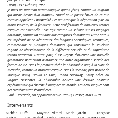
Lacan,
Les psychoses, 1956.
Je mets un manteau terminologique quand j’écris, comme un migrant
qui aurait besoin d’un manteau chaud pour passer l’hiver de ce que
certains appellent « hospitalité » et qui n’est que la négociation (plus ou
moins violente) de la frontière. Cette prolifération de nouveaux termes
critiques est essentielle : elle agit comme un solvant sur les langages
normatifs, comme un antidote aux catégories dominantes. D’une part, il
est impératif de se démarquer des langages scientifiques, techniques,
commerciaux et juridiques dominants qui constituent le squelette
cognitif de l’épistémologie de la différence sexuelle et du capitalisme
techno-patriarcal. D’autre part, il est urgent d’inventer une nouvelle
grammaire permettant d’imaginer une autre organisation sociale des
formes de vie. Dans la première tâche la philosophie agit, à la suite de
Nietzsche, comme un marteau critique. Dans la seconde, plus proche de
Monique Wittig, Ursula Le Guin, Donna Haraway, Kathy Acker ou
Virginie Despentes, la philosophie devient une écriture politique
expérimentale qui cherche à imaginer un monde. Les deux langues sont
des stratégies transfrontalières.
Paul B. Preciado,
Un appartement sur Uranus, Grasset, mars 2019.
Intervenants
Michèle Duffau - Mayette Viltard - Marie Jardin - Françoise
Jandrot - Luc Parisel - Xavier Leconte - Julio Barrera-Oro -