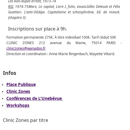
Les non-dupes e
rrent, 1973-74
RSI
, 1974-75Marx,
Le capital, Livre I
, folio, essais.Gilles Deleuze et Félix
Guattari.
L'anti-OEdipe. Capitalisme et schizophrénie
, Ed. de minuit.
(chapitre 3)
Inscriptions sur place à 9h.
Formation permanente 275€. À titre individuel 100€. Tarif réduit 50€
CLINIC ZONES 212 avenue du Maine, 75014 PARIS -
cliniczones@wanadoo.fr
Direction et coordination : Anne Marie Ringenbach, Mayette Viltard.
Infos
Place Publique
Clinic Zones
Conférences de L'Unebévue
Workshops
Clinic Zones par titre