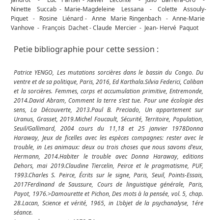
Ninette Succab - Marie-Magdeleine Lessana - Colette Assouly-
Piquet - Rosine Liénard - Anne Marie Ringenbach - Anne-Marie
Vanhove - François Dachet - Claude Mercier - Jean- Hervé Paquot
Petie bibliographie pour cette session :
Patrice YENGO,
Les mutations sorcières dans le bassin du Congo. Du
ventre et de sa politique, Paris, 2016,
Ed Karthala.Silvia Federici,
Caliban
et la sorcières. Femmes, corps et accumulation primitive
, Entremonde,
2014.David Abram,
Comment la terre s'est tue. Pour une écologie des
sens
, La Découverte, 2013.Paul B. Preciado,
Un appartement sur
Uranus
, Grasset, 2019.Michel Foucault,
Sécurité, Territoire, Population
,
Seuil/Gallimard, 2004 cours du 11,18 et 25 janvier 1978Donna
Haraway,
Jeux de ficelles avec les espèces compagnes: rester avec le
trouble, in Les animaux: deux
ou trois choses que nous savons d'eux
,
Hermann, 2014.
Habiter le trouble avec Donna Haraway
, editions
Dehors, mai 2019.Claudine Tiercelin,
Peirce et le pragmatisme
, PUF,
1993.Charles S. Peirce,
Écrits sur le signe
, Paris, Seuil, Points-Essais,
2017Ferdinand de Saussure,
Cours de linguistique générale
, Paris,
Payot, 1976.>Damourette et Pichon,
Des mots à la pensée
, vol. 5, chap.
28.Lacan,
Science et vérité,
1965, in L’objet de la psychanalyse, 1ére
séance.