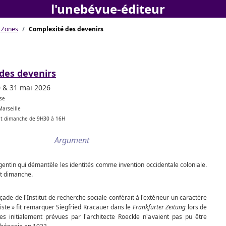
l'unebévue-éditeur
c Zones
Complexité des devenirs
des devenirs
0 & 31 mai 2026
sse
Marseille
t dimanche de 9H30 à 16H
Argument
entin qui démantèle les identités comme invention occidentale coloniale.
et dimanche.
façade de l'Institut de recherche sociale conférait à l'extérieur un caractère
ste » fit remarquer Siegfried Kracauer dans le
Frankfurter Zeitung
lors de
ses initialement prévues par l'archi­tecte Roeckle n'avaient pas pu être