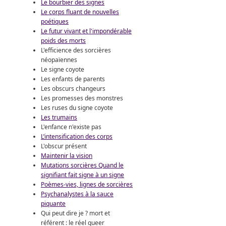
Le bourbier des signes
Le corps fluant de nouvelles
poétiques
Le futur vivant et l'impondérable
poids des morts
L'efficience des sorcières
néopaïennes
Le signe coyote
Les enfants de parents
Les obscurs changeurs
Les promesses des monstres
Les ruses du signe coyote
Les trumains
L'enfance n'existe pas
L’intensification des corps
L'obscur présent
Maintenir la vision
Mutations sorcières Quand le
signifiant fait signe à un signe
Poèmes-vies, lignes de sorcières
Psychanalystes à la sauce
piquante
Qui peut dire je ? mort et
référent : le réel queer