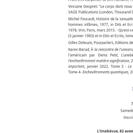
Vinciane Despret: "Le corps dont nous
SAGE Publications (London, Thousand O
Michel Foucault, Histoire de la sexualit
hommes infâmes, 1977, in Dits et Ecrit
1978, Vrin, Paris, mars 2015. - Qu'est
(5 janvier 1983) et in Dits et Ecrits, to
Gilles Deleuze, Pourparlers, Editions d
Karen Barad, À
la rencontre de l'univer
l'américain par Denis Petit, L'une
l'enchevêtrement matière-signification,
2
importent,
janvier 2022. Tome 3 -
Le 
Tome 4-
Enchevêtrements quantiques,
2
7
Samedi
Inscri
L'Unebévue, 82 ave