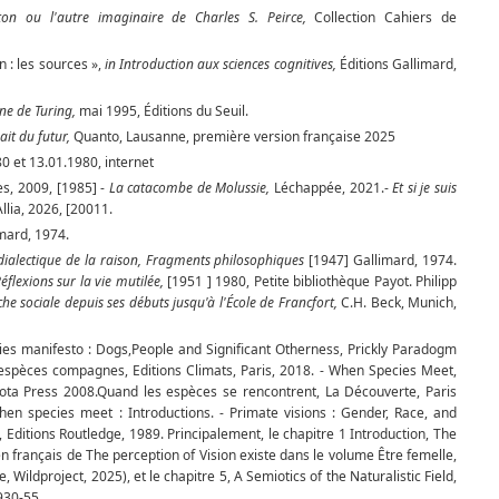
on ou l'autre imaginaire de Charles S. Peirce,
Collection Cahiers de
n : les sources »,
in Introduction aux sciences cognitives,
Éditions Gallimard,
ne de Turing,
mai 1995, Éditions du Seuil.
it du futur,
Quanto, Lausanne, première version française 2025
0 et 13.01.1980, internet
s, 2009, [1985] -
La catacombe de Molussie,
Léchappée, 2021.-
Et
si je suis
Allia, 2026, [20011.
imard, 1974.
ialectique de la raison, Fragments philosophiques
[1947] Gallimard, 1974.
flexions sur la vie mutilée,
[1951 ] 1980, Petite bibliothèque Payot. Philipp
he sociale depuis ses débuts jusqu'à l'École de Francfort,
C.H. Beck, Munich,
 manifesto : Dogs,People and Significant Otherness, Prickly Paradogm
espèces compagnes, Editions Climats, Paris, 2018. - When Species Meet,
sota Press 2008.Quand les espèces se rencontrent, La Découverte, Paris
hen species meet : Introductions. - Primate visions : Gender, Race, and
 Editions Routledge, 1989. Principalement, le chapitre 1 Introduction, The
en français de The perception of Vision existe dans le volume Être femelle,
, Wildproject, 2025), et le chapitre 5, A Semiotics of the Naturalistic Field,
930-55.