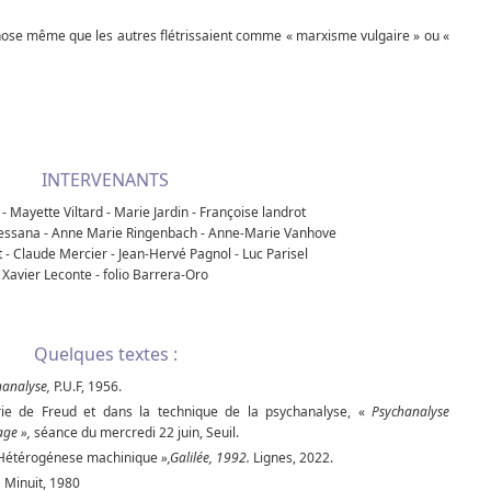
chose même que les autres flétris­saient comme « marxisme vulgaire » ou «
INTERVENANTS
- Mayette Viltard - Marie Jardin - Françoise landrot
essana - Anne Marie Ringenbach - Anne-Marie Vanhove
 - Claude Mercier - Jean-Hervé Pagnol - Luc Parisel
Xavier Leconte - folio Barrera-Oro
Quelques textes :
hanalyse,
P.U.F, 1956.
rie de Freud et dans la technique de la psychanalyse, «
Psychanalyse
age »,
séance du mercredi 22 juin, Seuil.
L'Hétérogénese machinique
»,Galilée, 1992.
Lignes, 2022.
,
Minuit, 1980