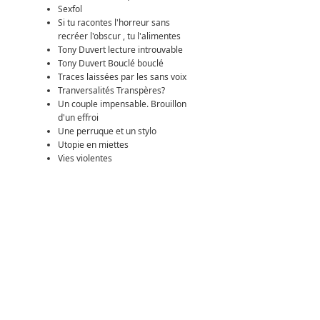
Sexfol
Si tu racontes l'horreur sans
recréer l'obscur , tu l'alimentes
Tony Duvert lecture introuvable
Tony Duvert Bouclé bouclé
Traces laissées par les sans voix
Tranversalités Transpères?
Un couple impensable. Brouillon
d'un effroi
Une perruque et un stylo
Utopie en miettes
Vies violentes