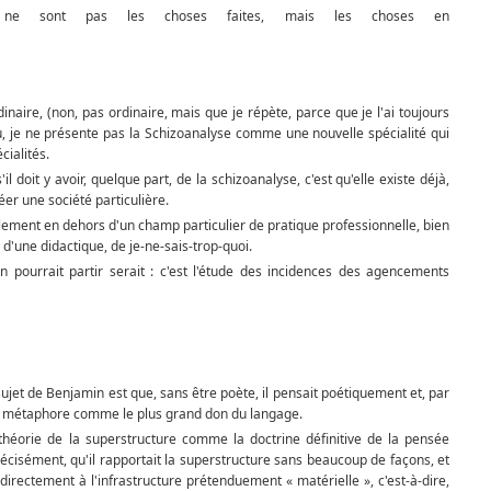
 ne sont pas les choses faites, mais les choses en
ir.
naire, (non, pas ordinaire, mais que je répète, parce que je l'ai toujours
du, je ne présente pas la Schizoanalyse comme une nouvelle spé­cialité qui
cialités.
s'il doit y avoir, quelque part, de la schizoanalyse, c'est qu'elle existe déjà,
réer une société particulière.
llement en dehors d'un champ par­ticulier de pratique professionnelle, bien
d'une didactique, de je-ne-sais-trop-quoi.
n pourrait partir serait : c'est l'étude des incidences des agencements
ée.
 sujet de Benjamin est que, sans être poète, il pensait poétiquement et, par
la métaphore comme le plus grand don du langage.
a théorie de la superstructure comme la doctrine définitive de la pensée
cisément, qu'il rapportait la superstructure sans beaucoup de façons, et
directement à l'infrastructure prétenduement « matérielle », c'est-à-dire,