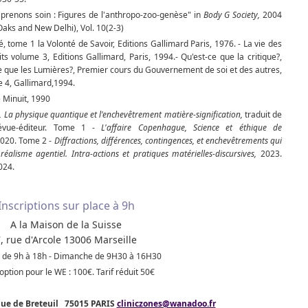
 prenons soin : Figures de l'anthropo-zoo-genèse" in
Body G Society,
2004
aks and New Delhi), Vol. 10(2-3)
é, tome 1 la Volonté de Savoir, Editions Gallimard Paris, 1976. - La vie des
s volume 3, Editions Gallimard, Paris, 1994.- Qu'est-ce que la cri­tique?,
-ce que les Lumières?, Premier cours du Gouvernement de soi et des autres,
me 4, Gallimard,1994.
e Minuit, 1990
s, La physique quantique et l'enchevêtrement matière-signification,
traduit de
bévue-éditeur. Tome 1 -
L'affaire Copenhague, Science et éthique de
020. Tome 2 -
Diffractions, différences, contingences, et enchevêtrements qui
réalisme agentiel. Intra-actions et pratiques matérielles-discursives,
2023.
024.
Inscriptions sur place à 9h
A la Maison de la Suisse
, rue d'Arcole 13006 Marseille
 de 9h à 18h - Dimanche de 9H30 à 16H30
option pour le WE : 100€. Tarif réduit 50€
nue de Breteuil 75015 PARIS
cliniczones@wanadoo.fr