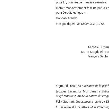
pour lui, donnée de manière sensible.
Il était manifestement fasciné par la 
pensée adialectique ».
Hannah Arendt,
Vies politiques,
Tel Gallimard,
p. 262.
Michèle Duftau 
Marie-Magdeleine L
François Dachet
Sigmund Freud,
La naissance de la psyc
Jacques Lacan, Le Moi dans la théo
et
cybernétique, ou de la nature du lang
Felix Guattari,
Chaosmose,
chapitre « 
G. Deleuze et F. Guattari,
Mille Plateaux