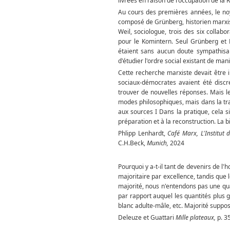
livrées en raison de l'occupation de la
Au cours des premières années, le noya
composé de Grünberg, historien marxist
Weil, sociologue, trois des six collab
pour le Komintern. Seul Grünberg et P
étaient sans aucun doute sympathisants.
d'étudier l'ordre social existant de mani
Cette recherche marxiste devait être
sociaux-démocrates avaient été discréd
trouver de nouvelles réponses. Mais l
modes philosophiques, mais dans la trad
aux sources I Dans la pratique, cela si
préparation et à la reconstruction. La bi
Phlipp Lenhardt,
Café Marx, L'Institut d
C.H.Beck,
Munich,
2024
Pourquoi y a-t-il tant de devenirs de
majoritaire par excellence, tandis que 
majorité, nous n'entendons pas une qua
par rapport auquel les quantités plus 
blanc adulte-mâle, etc. Majorité suppos
Deleuze et Guattari
Mille plateaux,
p. 3