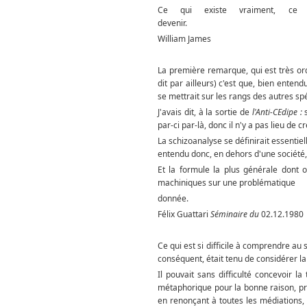
Ce qui existe vraiment, ce
deven
William James
La première remarque, qui est très ordi
dit par ailleurs) c'est que, bien enten
se mettrait sur les rangs des autres spé
J'avais dit, à la sortie de
l'Anti-CEdipe :
par-ci par-là, donc il n'y a pas lieu de c
La schizoanalyse se définirait essentie
entendu donc, en dehors d'une société, 
Et la formule la plus générale dont o
machiniques sur une problématique
donn
Félix Guattari
Séminaire du
02.12.1980
Ce qui est si difficile à comprendre au
conséquent, était tenu de considérer 
Il pouvait sans difficulté concevoir l
métaphorique pour la bonne raison, pré
en renonçant à toutes les médiations, 