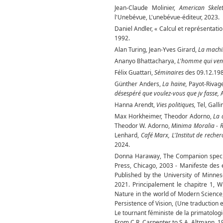
Jean-Claude Molinier,
American Skelet
l'Unebévue, L'unebévue-éditeur, 2023.
Daniel Andler, « Calcul et représentatio
1992.
Alan Turing, Jean-Yves Girard,
La machi
Ananyo Bhattacharya,
L'homme qui vena
Félix Guattari,
Séminaires
des 09.12.198
Günther Anders,
La haine,
Payot-Rivage
désespéré que voulez-vous que jv fasse,
Hanna Arendt,
Vies politiques,
Tel, Gall
Max Horkheimer, Theodor Adorno,
La d
Theodor W. Adorno,
Minima Moralia - Ré
Lenhard,
Café Marx, L'Institut de recherc
2024.
Donna Haraway, The Companion species
Press, Chicago, 2003 - Manifeste des 
Published by the University of Minne
2021. Principalement le chapitre 1, W
Nature in the world of Modern Science,
Persistence of Vision, (Une traduction 
Le tournant féministe de la primatologie
From C.R. Carpenter to S.A. Altmann, 1