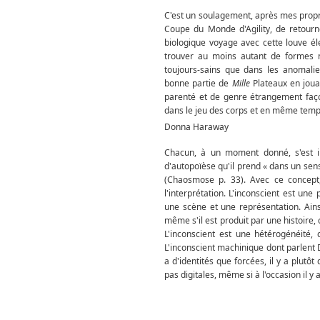
C'est un soulagement, après mes propre
Coupe du Monde d'Agility, de retour
biologique voyage avec cette louve éle
trouver au moins autant de formes n
toujours-sains que dans les anomali
bonne partie de
Mille
Plateaux en jou
parenté et de genre étrangement façon
dans le jeu des corps et en même temps
Donna Haraway
Chacun, à un moment donné, s'est in
d'autopoïèse qu'il prend « dans un sen
(Chaosmose p. 33). Avec ce concept,
l'interprétation. L'inconscient est un
une scène et une représentation. Ainsi
même s'il est produit par une histoire, 
L'inconscient est une hétérogénéité,
L'inconscient machinique dont parlent D
a d'identités que forcées, il y a plu­tô
pas digitales, même si à l'occasion il y