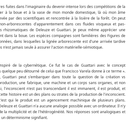
s fuites dans l'imaginaire du devenir-intense lors des compé­titions de la
ner à la boue et à la vase de mon monde domes­tique, là où mon âme
vée par des scientifiques et rencontrée à la lisière de la forêt. On peut
on-arborescentes d'apparente­ment dans ces fluides visqueux et pas-
es rhizomatiques de Deleuze et Guattari. Je peux même apprécier une
ant dans la boue. Les espèces compagnes sont familières des Figures de
nées, dans lesquelles la lignée arborescente est d'une arrivée tardive
 n'est jamais seule à assurer l'action matérielle-sémiotique.
spiré de la cybernétique. Ce fut le cas de Guattari avec le concept
s quelque peu détourné de celui que Francisco Varela donne à ce terme ».
 Guattari peut s'embarquer dans toute la question de la création vs
e production, une fabrique, une machine et un corps sans organes, et non
, l'inconscient n'est pas transcendant il est immanent, il est produit, et
cette histoire est un des plans ou strates de la production de l'inconscient.
 c'est qui le produit est un agencement machinique de plusieurs plans.
eleuze et Guattari n'a aucune analogie possible avec un ordinateur. Il n'y
t de la multiplicité et de l'hétérogénéité. Nos réponses sont analogiques et
 a un déterminisme signifiant.