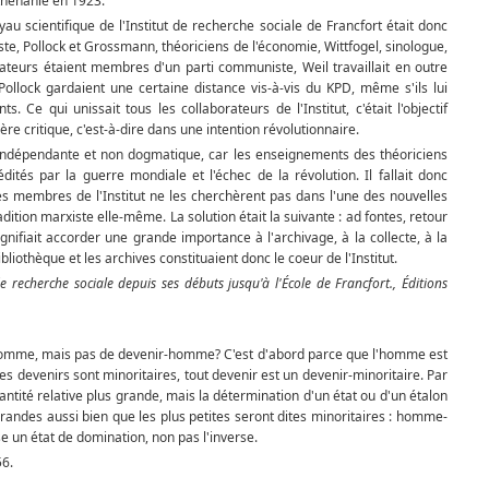
 Rhénanie en 1923.
u scientifique de l'Institut de recherche sociale de Francfort était donc
e, Pollock et Grossmann, théoriciens de l'économie, Wittfogel, sinologue,
orateurs étaient membres d'un parti com­muniste, Weil travaillait en outre
ollock gardaient une certaine distance vis-à-vis du KPD, même s'ils lui
 Ce qui unissait tous les collaborateurs de l'Institut, c'était l'objectif
ère critique, c'est-à-dire dans une intention révolutionnaire.
 indépendante et non dogmatique, car les enseignements des théoriciens
ités par la guerre mondiale et l'échec de la révolu­tion. Il fallait donc
es membres de l'Institut ne les cherchèrent pas dans l'une des nouvelles
ition marxiste elle-même. La solution était la suivante : ad fontes, retour
gnifiait accorder une grande importance à l'archivage, à la collecte, à la
bliothèque et les archives constituaient donc le coeur de l'Institut.
e recherche sociale depuis ses débuts jusqu'à l'École de Francfort., Éditions
 l'homme, mais pas de devenir-homme? C'est d'abord parce que l'homme est
les devenirs sont minoritaires, tout devenir est un devenir-minoritaire. Par
ntité relative plus grande, mais la détermination d'un état ou d'un étalon
grandes aussi bien que les plus petites seront dites minoritaires : homme-
e un état de domination, non pas l'inverse.
56.