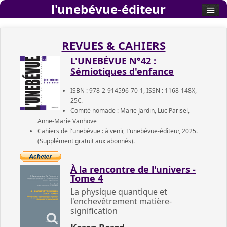
l'unebévue-éditeur
REVUES & CAHIERS
L'UNEBÉVUE N°42 :
Sémiotiques d'enfance
ISBN : 978-2-914596-70-1, ISSN : 1168-148X,
25€.
Comité nomade : Marie Jardin, Luc Parisel,
Anne-Marie Vanhove
Cahiers de l'unebévue : à venir, L’unebévue-éditeur, 2025.
(Supplément gratuit aux abonnés).
À la rencontre de l'univers -
Tome 4
La physique quantique et
l'enchevêtrement matière-
signification