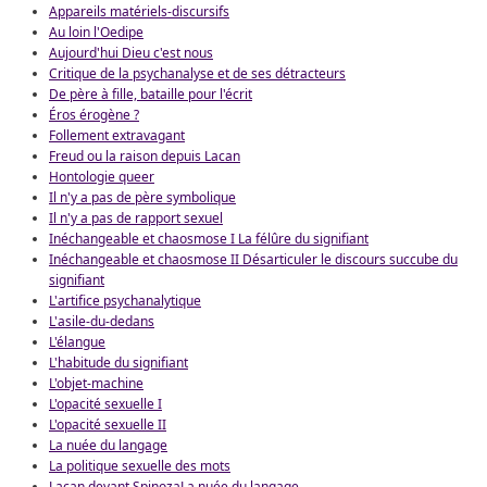
Appareils matériels-discursifs
Au loin l'Oedipe
Aujourd'hui Dieu c'est nous
Critique de la psychanalyse et de ses détracteurs
De père à fille, bataille pour l'écrit
Éros érogène ?
Follement extravagant
Freud ou la raison depuis Lacan
Hontologie queer
Il n'y a pas de père symbolique
Il n'y a pas de rapport sexuel
Inéchangeable et chaosmose I La félûre du signifiant
Inéchangeable et chaosmose II Désarticuler le discours succube du
signifiant
L'artifice psychanalytique
L'asile-du-dedans
L'élangue
L'habitude du signifiant
L'objet-machine
L'opacité sexuelle I
L'opacité sexuelle II
La nuée du langage
La politique sexuelle des mots
Lacan devant Spinoza
La nuée du langage