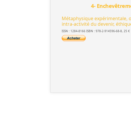
4- Enchevêtrem
Métaphysique expérimentale, on
intra-activité du devenir, éthiq
ISSN : 1284-8166 ISBN : 978-2-914596-68-8, 25 €