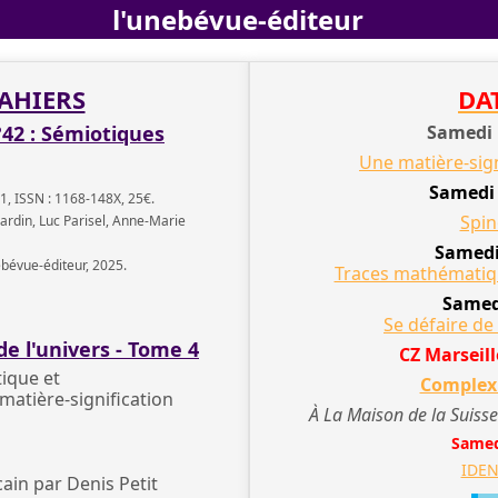
l'unebévue-éditeur
AHIERS
DA
42 : Sémiotiques
Samedi 
Une matière-sign
Samedi 
1, ISSN : 1168-148X, 25€.
Spin
ardin, Luc Parisel, Anne-Marie
Samedi
ebévue-éditeur, 2025.
Traces mathématiqu
Samedi
Se défaire de
de l'univers - Tome 4
CZ Marseill
ique et
Complexi
matière-signification
À La Maison de la Suisse
Samed
IDEN
cain par Denis Petit