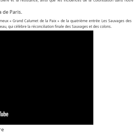
 colère et la résistance, ainsi que les incidences de la colonisation dans notre
 de Paris.
ameux « Grand Calumet de la Paix » de la quatrième entrée Les Sauvages des
au, qui célèbre la réconciliation finale des Sauvages et des colons.
ore