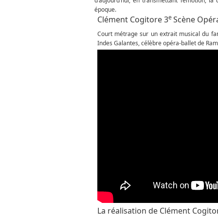
d’aujourd’hui, en transmettant l’émotion, la
époque.
e
Clément Cogitore 3
Scène Opéra
Court métrage sur un extrait musical du f
Indes Galantes, célèbre opéra-ballet de Rame
La réalisation de Clément Cogit