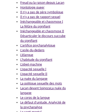
Freud ou la raison depuis Lacan
Hontologie queer
Il n'y a pas de père symbolique
Il n'y a pas de rapport sexuel
Inéchangeable et chaosmose I
La félûre du signifiant
Inéchangeable et chaosmose II
Désarticuler le discours succube
du signifiant
L'artifice psychanalytique
L'asile-du-dedans
L'élangue
L'habitude du signifiant
L'objet-machine
L'opacité sexuelle I
L'opacité sexuelle II
La nuée du langage
La politique sexuelle des mots
Lacan devant Spinoza
La nuée du
langage
Le corps de la langue
Le défaut d'unitude. Analycité de
la psychanalyse
Le senti mental