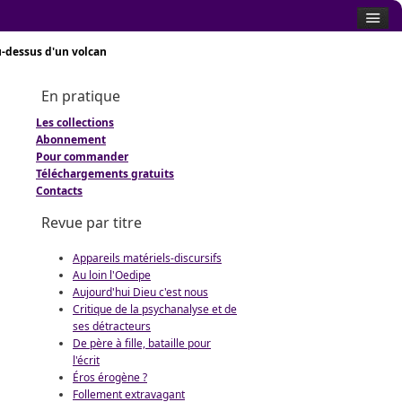
-dessus d'un volcan
En pratique
Les collections
Abonnement
Pour commander
Téléchargements gratuits
Contacts
Revue par titre
Appareils matériels-discursifs
Au loin l'Oedipe
Aujourd'hui Dieu c'est nous
Critique de la psychanalyse et de
ses détracteurs
De père à fille, bataille pour
l'écrit
Éros érogène ?
Follement extravagant