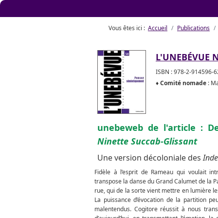
Vous êtes ici :
Accueil
Publications
L'UNEBÉVUE N
ISBN : 978-2-914596-62
♦
Comité nomade
: Ma
unebeweb de l'article : D
Ninette Succab-Glissant
Une version décoloniale des
Inde
Fidèle à l’esprit de Rameau qui voulait i
transpose la danse du Grand Calumet de la Pa
rue, qui de la sorte vient mettre en lumière le
La puissance d’évocation de la partition pe
malentendus. Cogitore réussit à nous transb