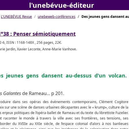
l'unebévue-éditeur
L'UNEBÉVUE Revue
unebeweb-conférences
Des jeunes gens dansent au
°38 : Penser sémiotiquement
-6, ISSN : 1168-148X , 256 pages, 22€.
rie Jardin, Xavier Leconte, Anne-Marie Vanhove.
es jeunes gens dansent au-dessus d'un volcan.
s Galantes
de Rameau... p 201.
ntroduire dans ses opéras des évènements contemporains, Clément Cogitore
ix sur une scène de danses urbaines décapantes avec le « krump», culture de la
s enjeux politiques de l’opéra-ballet de Rameau et du texte du librettiste Fuzelier.
ut raconter le monde à travers la ville avec ses frontières, ses tensions, ses
order du XVIIIe au XXIe siècle, de l’espace colonial d’alors à nos banlieues