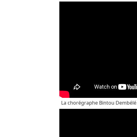
La chorégraphe Bintou Dembél