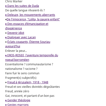
Chris Marker
♦ Dans les suites de Dada
De quelle langue rêvaient-ils ?
♦ Deleuze, les mouvements aberrants
♦
De l'innocence, "Lolita, la pauvre enfant"
♦ Des espaces d'émancipation et
d'expérience
♦
Devenir idiot
♦ Dialoguer avec Lacan
♦
Éclats coupants, Étienne Souriau
aujourd'hui
Enlever la peur…
♦ EROS-ROSEE, l'aventure temporelle du
noeud borroméen
Essentialisme ? communautarisme ?
nationalisme ? racisme ?
Faire fuir le sens commun
Fragment(s) subjectif(s)
♦
Freud à Jérusalem, 1918 - 1948
Freud et ses vieilles divinités dégoûtantes
Freud, année zéro
Gai, innocent, et partant d'un bon pas
♦ Gender théologie
♦ Gestes marrons