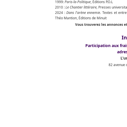
1999:
Paris-la-Politique
, Éditions P.O.L
2010 :
Le Chantier littéraire,
Presses universita
2024 :
Dans l'arène ennemie
. Textes et entr
Théo Mantion, Éditions de Minuit
Vous trouverez les annonces et
In
Participation aux frai
adre
L’u
82 avenue d