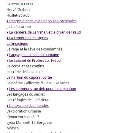
Guattari à Léros
Hervé Guibert
Huillet-Straub
♦ Images alchimiques et poules carnibales
Judas Iscariote
♦ La caméra de Lehrman et le divan de Freud
♦ La caméra et les signes
La lingistique
La rage et le rêve des condamnés
♦
Langage et condition humaine
♦
Le cabinet du Professeur Freud
Le corps et ses confins
Le crâne de Lacan par
Le Parlem du caporal Lortie
Le poème Californie d'Eleni Sikelianos
♦
Les communs, un défi pour l'imagination
Les langages du secret
Les réfugiés de l'intérieur
♦ L'altération des mondes
L'exploration urbaine
L'innocence violée ?
Lydia Marinelli 19 Bergasse
Moloch