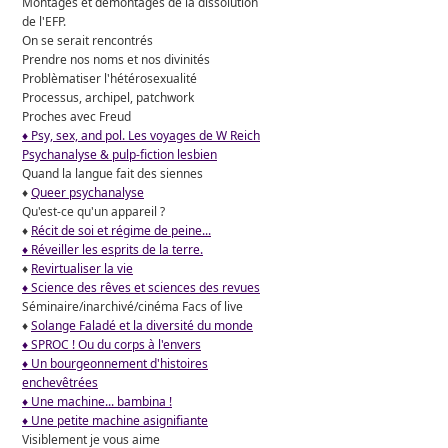
Montages et démontages de la dissolution
de l'EFP.
On se serait rencontrés
Prendre nos noms et nos divinités
Problèmatiser l'hétérosexualité
Processus, archipel, patchwork
Proches avec Freud
♦ Psy, sex, and pol. Les voyages de W Reich
Psychanalyse & pulp-fiction lesbien
Quand la langue fait des siennes
♦
Queer psychanalyse
Qu'est-ce qu'un appareil ?
♦
Récit de soi et régime de peine...
♦ Réveiller les esprits de la terre.
♦
Revirtualiser la vie
♦ Science des rêves et sciences des revues
Séminaire/inarchivé/cinéma Facs of live
♦
Solange Faladé et la diversité du monde
♦ SPROC ! Ou du corps à l'envers
♦ Un bourgeonnement d'histoires
enchevêtrées
♦ Une machine... bambina !
♦ Une petite machine asignifiante
Visiblement je vous aime