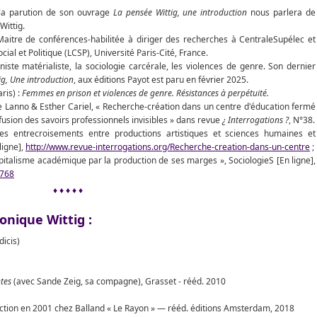
e la parution de son ouvrage
La pensée Wittig, une introduction
nous parlera de
Wittig.
Maitre de conférences-habilitée à diriger des recherches à CentraleSupélec et
l et Politique (LCSP), Université Paris-Cité, France.
niste matérialiste, la sociologie carcérale, les violences de genre. Son dernier
ig, Une introduction
, aux éditions Payot est paru en février 2025.
ris) :
Femmes en prison et violences de genre. Résistances à perpétuité.
ne Lanno & Esther Cariel, « Recherche-création dans un centre d'éducation fermé
usion des savoirs professionnels invisibles » dans revue
¿ Interrogations ?
, N°38.
s entrecroisements entre productions artistiques et sciences humaines et
ligne],
http://www.revue-interrogations.org/Recherche-creation-dans-un-centre
;
pitalisme académique par la production de ses marges », SociologieS [En ligne],
2768
♦ ♦ ♦ ♦ ♦
onique Wittig :
dicis)
tes
(avec Sande Zeig, sa compagne), Grasset - rééd. 2010
uction en 2001 chez Balland « Le Rayon » — rééd. éditions Amsterdam, 2018