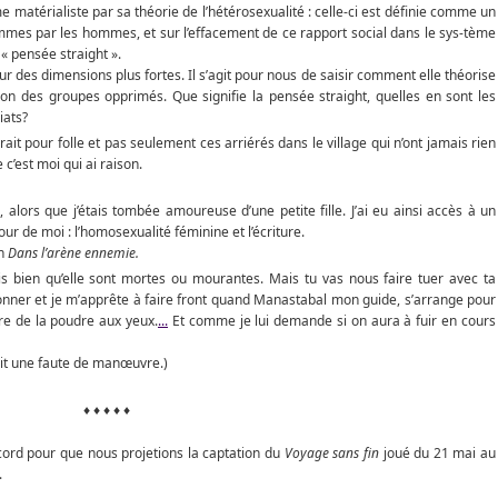
 matérialiste par sa théorie de l’hétérosexualité : celle-ci est définie comme un
emmes par les hommes, et sur l’effacement de ce rapport social dans le sys-tème
« pensée straight ».
r des dimensions plus fortes. Il s’agit pour nous de saisir comment elle théorise
ion des groupes opprimés. Que signifie la pensée straight, quelles en sont les
iats?
 pour folle et pas seulement ces arriérés dans le village qui n’ont jamais rien
 c’est moi qui ai raison.
 alors que j’étais tombée amoureuse d’une petite fille. J’ai eu ainsi accès à un
 de moi : l’homosexualité féminine et l’écriture.
in
Dans l’arène ennemie.
ois bien qu’elle sont mortes ou mourantes. Mais tu vas nous faire tuer avec ta
rdonner et je m’apprête à faire front quand Manastabal mon guide, s’arrange pour
ire de la poudre aux yeux.
...
Et comme je lui demande si on aura à fuir en cours
ait une faute de manœuvre.)
♦ ♦ ♦ ♦ ♦
ord pour que nous projetions la captation du
Voyage sans fin
joué du 21 mai au
.