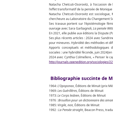
Natacha Chetcuti-Osorovitz, à l'occasion d
l'effet transformatif de la pensée de Monique 
Natacha Chetcuti-Osorovitz est sociologue, 
chercheure au Laboratoire du Changement Socia
Ses travaux portent sur l'épistémologie fémi
ouvrage avec Sara Garbagnoli,
La pensée Witt
En 2021, elle publie aux éditions la Dispute (Pa
Ses plus récents articles : 2024 avec Sandri
pour mineures. Hybridité des méthodes et diff
Apports conceptuels et méthodologiques de
sociales : une hybridité féconde, juin 2024[en 
2024 avec Cynthia Colmellere, « Penser le ca
http://journals.openedition.org/sociologies/2
Bibliographie succinte de M
1964:
L'Opoponax
, Éditions de Minuit (prix Mé
1969:
Les Guérilléres
, Éditions de Minuit
1973:
Le Corps lesbien
, Éditions de Minuit
1976 :
Brouillon pour un dictionnaire des aman
1985:
Virgile, non,
Éditions de Minuit
1992 :
La Pensée straight
, Beacon Press, trad