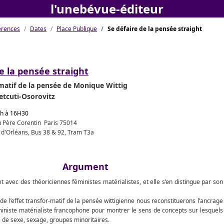
l'unebévue-éditeur
érences
Dates
Place Publique
Se défaire de la pensée straight
e la pensée straight
rmatif de la pensée de Monique Wittig
etcuti-Osorovitz
9h à 16H30
du Père Corentin Paris 75014
e d'Orléans, Bus 38 & 92, Tram T3a
Argument
 avec des théoriciennes féministes matérialistes, et elle s’en distingue par son
é de l’effet transfor-matif de la pensée wittigienne nous reconstituerons l’ancrage
ministe matérialiste francophone pour montrer le sens de concepts sur lesquels
e de sexe, sexage, groupes minoritaires.