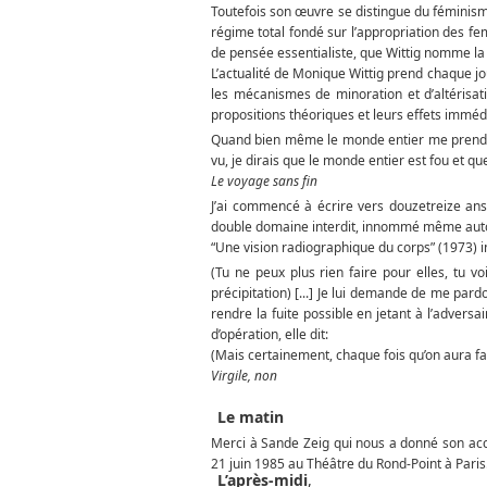
Toutefois son œuvre se distingue du féminisme
régime total fondé sur l’appropriation des f
de pensée essentialiste, que Wittig nomme la 
L’actualité de Monique Wittig prend chaque jou
les mécanismes de minoration et d’altérisat
propositions théoriques et leurs effets imméd
Quand bien même le monde entier me prendrait
vu, je dirais que le monde entier est fou et que
Le voyage sans fin
J’ai commencé à écrire vers douze­treize ans,
double domaine interdit, innommé même autour
“Une vision radiographique du corps” (1973) 
(Tu ne peux plus rien faire pour elles, tu v
précipitation) [...] Je lui demande de me pa
rendre la fuite possible en jetant à l’adversa
d’opération, elle dit:
(Mais certainement, chaque fois qu’on aura f
Virgile, non
Le matin
Merci à Sande Zeig qui nous a donné son acc
21 juin 1985 au Théâtre du Rond-Point à Paris
L’après-midi
,