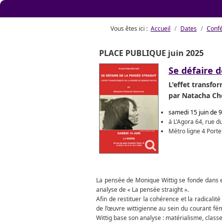
Vous êtes ici :
Accueil
Dates
Conf
PLACE PUBLIQUE juin 2025
Se défaire d
L'effet transfo
par Natacha Ch
samedi 15 juin de 
à L'Agora 64, rue 
Métro ligne 4 Port
La pensée de Monique Wittig se fonde dans et
analyse de « La pensée straight ».
Afin de restituer la cohérence et la radicalit
de l’œuvre wittigienne au sein du courant fé
Wittig base son analyse : matérialisme, class