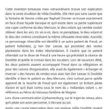
Cette invention tortueuse mais extraordinaire trouve son explication
dans la vaste érudition de Hilda Doolittle. Elle n’est pas sans savoir que
la fontaine de Vienne créée par Raphaël Donner se trouve exactement
en face d’une façade baroque et qu’il existe dans sa partie supérieure
une copie conforme du dieu Mercure, le dieu volant, qui semble vouloir
s’élever dans les airs. En vis-à-vis, dans ce panoptique, le dieu volant et
le dieu des rivières constituent la même silhouette réversible. Aussitôt,
ce personnage réversible est identifié à un autre patient de Freud, un
patient hollandais, J.J Van Der Leeuw, qui possédait des vastes
plantations dans les Indes néerlandaises. Il s’avère que ce patient
s’étendait sur le divan de Freud à une heure qui précédait la séance de
Doolittle et qu’elle le croisait dans les escaliers. Lors de vacances d’été,
les deux patients avaient accompagné Freud dans sa villégiature et
pour des raisons d’organisation, elle avait du également « échanger et
inverser » des heures de rendez-vous avec Van Der Leeuw. Si Doolittle
identifie si bien le patient au dieu Mercure, c’est surtout parce qu’elle
apprend de la bouche de Freud qu’il est également un brillant pilote
d’avion et qu’il était connu sous le nom du « Hollandais volant », en
référence au héros du Vaisseau fantôme de Wagner.
Lors d’une communication à Johannesburg, sur le trajet du retour, alors
qu’il pilote son avion personnel, il s’écrase au sol.
Après une courte interruption dans son analyse, Hilda Doolittle revient