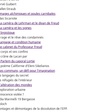
rvé Guibert
illet-Straub
Images alchimiques et poules carnibales
das Iscariote
La caméra de Lehrman et le divan de Freud
La caméra et les signes
 lingistique
 rage et le rêve des condamnés
Langage et condition humaine
Le cabinet du Professeur Freud
 corps et ses confins
 crâne de Lacan par
 Parlem du caporal Lortie
 poème Californie d'Eleni Sikelianos
Les communs, un défi pour l'imagination
s langages du secret
s réfugiés de l'intérieur
L'altération des mondes
exploration urbaine
innocence violée ?
dia Marinelli 19 Bergasse
loch
ntages et démontages de la dissolution de l'EFP.