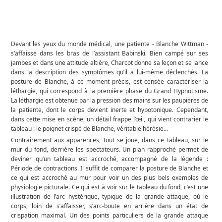
Devant les yeux du monde médical, une patiente - Blanche Wittman -
s’affaisse dans les bras de l’assistant Babinski. Bien campé sur ses
jambes et dans une attitude altière, Charcot donne sa leçon et se lance
dans la description des symptômes qu’il a lui-même déclenchés. La
posture de Blanche, à ce moment précis, est censée caractériser la
léthargie, qui correspond à la première phase du Grand Hypnotisme.
La léthargie est obtenue par la pression des mains sur les paupières de
la patiente, dont le corps devient inerte et hypotonique. Cependant,
dans cette mise en scène, un détail frappe l’œil, qui vient contrarier le
tableau : le poignet crispé de Blanche, véritable hérésie...
Contrairement aux apparences, tout se joue, dans ce tableau, sur le
mur du fond, derrière les spectateurs. Un plan rapproché permet de
deviner qu’un tableau est accroché, accompagné de la légende :
Période de contractions. Il suffit de comparer la posture de Blanche et
0
ce qui est accroché au mur pour voir un des plus bels exemples de
1
physiologie picturale. Ce qui est à voir sur le tableau du fond, c’est une
2
illustration de l’arc hystérique, typique de la grande attaque, où le
3
corps, loin de s’affaisser, s’arc-boute en arrière dans un état de
crispation maximal. Un des points particuliers de la grande attaque