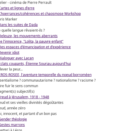
elier - cinéma de Pierre Perrault
Cartes et lignes d'erre
Choerrances/cohérences et chaosmose Workshop
ris Marker
Dans les suites de Dada
 quelle langue rêvaient-ils ?
Deleuze, les mouvements aberrants
e l'innocence, "Lolita, la pauvre enfant"
Des espaces d'émancipation et d'expérience
Devenir idiot
Dialoguer avec Lacan
Éclats coupants, Étienne Souriau aujourd'hui
lever la peur…
EROS-ROSEE, l'aventure temporelle du noeud borroméen
sentialisme ? communautarisme ? nationalisme ? racisme ?
ire fuir le sens commun
agment(s) subjectif(s)
Freud à Jérusalem, 1918 - 1948
eud et ses vieilles divinités dégoûtantes
eud, année zéro
i, innocent, et partant d'un bon pas
Gender théologie
Gestes marrons
attari à Léros