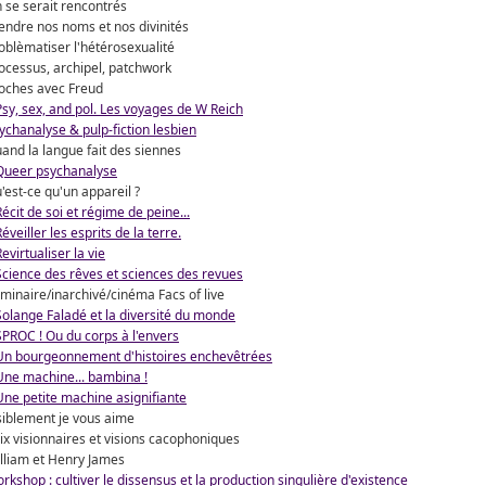
 se serait rencontrés
endre nos noms et nos divinités
oblèmatiser l'hétérosexualité
ocessus, archipel, patchwork
oches avec Freud
Psy, sex, and pol. Les voyages de W Reich
ychanalyse & pulp-fiction lesbien
and la langue fait des siennes
Queer psychanalyse
'est-ce qu'un appareil ?
Récit de soi et régime de peine...
Réveiller les esprits de la terre.
Revirtualiser la vie
Science des rêves et sciences des revues
minaire/inarchivé/cinéma Facs of live
Solange Faladé et la diversité du monde
SPROC ! Ou du corps à l'envers
Un bourgeonnement d'histoires enchevêtrées
Une machine... bambina !
Une petite machine asignifiante
siblement je vous aime
ix visionnaires et visions cacophoniques
lliam et Henry James
rkshop : cultiver le dissensus et la production singulière d'existence