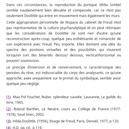
Dans ces circonstances, la reproduction du portique d’Abu Simbel
semble soudainement bien désuète et compassée, car ce n’est pas
seulement Doolittle qui entre en mouvement mais également les murs.
Cette appropriation personnelle de l’espace du cabinet de Freud n’est
pas représentative de la culture psychanalytique et on peut rétorquer
que les considérations de Doolittle ne sont rien d’autre qu’une
reconstruction après-coup, quelque peu esthétisante et romancée de
son expérience avec Freud. Peu importe. Elles donnent une idée du
spectre des positions virtuelles et des possibilités qui s’ouvrent
lorsqu’on sort des binarités dessus/ dessous, vertical/horizontal ou
pouvoir/ soumission.
Le principe d’inversion et de renversement, si caractéristique des
pensées du rêve, est indissociable du corps des analysants, ce qu’une
approche, axée uniquement sur le primat du symbolique, semble avoir
quelque peu négligé.
(1)
- Max-Pol Fouchet, Nubie, splendeur sauvée, Lausanne, La guilde du
livre, 1965.
(2)
- Roland Barthes, Le Neutre, cours au Collège de France (1977-
1978), Seuil Imec, 2002.
(3)
- Hilda.Doolittle, [1956], Visage de Freud, Paris, Denoël, 1977, p 120.
(4)
- H.D, op. cit., p 119.