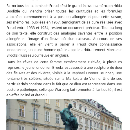
Parmi tous les patients de Freud, c’est le grand écrivain américain Hilda
Doolittle qui viendra briser toutes les certitudes et les formules
attachées communément à la position allongée et pour cette raison,
ses mémoires, publiées en 1957, témoignant de sa cure réalisée avec
Freud entre 1933 et 1934, restent un document précieux. Tout au long
de son texte, elle construit des analogies savantes entre la position
allongée et l’image d’un fleuve où d’un ruisseau. Au cours de ses
associations, elle en vient à parler à Freud d’une connaissance
londonienne, un jeune homme qu’elle appelle arbitrairement Monsieur
Brooks (ruisseau ou fleuve en anglais).
Dans les rêves de cette femme extrêmement cultivée, à plusieurs
reprises, le jeune londonien Brooks est associé à une sculpture du dieu
des fleuves et des rivières, visible à la Raphaël Donner Brunnen, une
fontaine très célèbre, située sur la Markplatz de Vienne. Une de ses
particularités consiste dans le fait que ce dieu est représenté dans une
posture pathétique, celle que Warburg fait remonter à l’antiquité ; il est
en effet incliné et étendu.