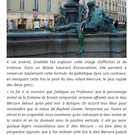
A cet endroit, Doolittle fait exploser cette image d’affliction et de
tristesse. Dans un dédale luxuriant d’associations, elle parvient à
renverser totalement cette formule du pathétique dans son contraire,
en invoquant cette fois la pose du dieu volant Mercure, le plus rapide
des dieux grecs :
«
Ce fut à ce moment que j’indiquai au Professeur que le personnage
incliné de la fontaine de bronze comportait certaines affinités avec le dieu
Mercure debout qu’on peut voir à Bologne. En accord tous deux pour
reconnaître que la statue de Raphaël Donner l’emportait sur l’autre en
attrait et en originalité, nous convînmes qu’en redressant le dieu incliné de
la rivière et en lui donnant ainsi la position verticale, il eût pu avoir
quelque légère ressemblance avec le dieu Mercure – où bien dans la
perspective opposée, que si l’on inclinait cette fois le dieu Mercure jusqu’à