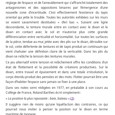
réglage de l’espace et de l’ameublement qui s’affranchit totalement des
antagonismes et des oppositions binaires par l’émergence d’une
nouvelle zone d’incertitude. C’est effectivement l’existence du tapis
oriental qui jette le trouble. Toutes les autorités exhibées sur les murs
se voient savamment destituées « d’en bas ». Suivant une ligne
descendante, la tenture murale entre en contact avec le divan et le
divan en contact avec le sol et n’autorise plus cette grande
différenciation entre verticalité et horizontalité. Sur toutes les surfaces
de la pièce, tendue au mur, jetée avec des plis sur le divan, déroulée sur
le sol, cette déferlente de tentures et de tapis produit un continuum qui
vient chahuter une définition claire de la verticalité. Dans les plis du
divan se relâche la tension des tentures murales.
Ce jeu alternatif entre tension et relâchement offre les conditions d’un
état de flottement et la possibilité de créations productives. Sur le
divan, entre travail et épuisement et dans une totale irrésolution, le
corps étendu produit des pensées et des mots. Flotter pourrait être une
façon d’habiter l’espace sans jamais se fixer à une place.
Dans ses notes semi rédigées en 1977, en préalable à son cours au
Collège de France, Roland Barthes écrit simplement :
«
La position la plus reposante : bain, bateau
».
(2)
Il suggère rien de moins qu’une liquéfaction des contraires, ce qui
pourrait nous inviter à penser la position sur le divan en terme
maritime de tangage.