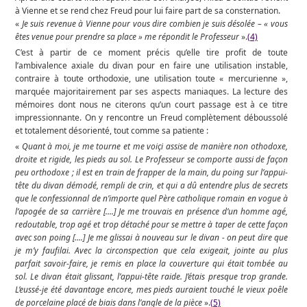
à Vienne et se rend chez Freud pour lui faire part de sa consternation.
«
Je suis revenue à Vienne pour vous dire combien je suis désolée – « vous
êtes venue pour prendre sa place » me répondit le Professeur
».
(4)
C’est à partir de ce moment précis qu’elle tire profit de toute
l’ambivalence axiale du divan pour en faire une utilisation instable,
contraire à toute orthodoxie, une utilisation toute « mercurienne »,
marquée majoritairement par ses aspects maniaques. La lecture des
mémoires dont nous ne citerons qu’un court passage est à ce titre
impressionnante. On y rencontre un Freud complètement déboussolé
et totalement désorienté, tout comme sa patiente :
«
Quant à moi, je me tourne et me voiçi assise de manière non othodoxe,
droite et rigide, les pieds au sol. Le Professeur se comporte aussi de façon
peu orthodoxe ; il est en train de frapper de la main, du poing sur l’appui-
tête du divan démodé, rempli de crin, et qui a dû entendre plus de secrets
que le confessionnal de n’importe quel Père catholique romain en vogue à
l’apogée de sa carrière [....] Je me trouvais en présence d’un homme agé,
redoutable, trop agé et trop détaché pour se mettre à taper de cette façon
avec son poing [....] Je me glissai à nouveau sur le divan - on peut dire que
je m’y faufilai. Avec la circonspection que cela exigeait, jointe au plus
parfait savoir-faire, je remis en place la couverture qui était tombée au
sol. Le divan était glissant, l’appui-tête raide. J’étais presque trop grande.
L’eussé-je été davantage encore, mes pieds auraient touché le vieux poêle
de porcelaine placé de biais dans l’angle de la pièce
».
(5)