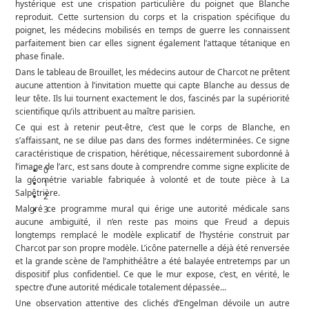
hystérique est une crispation particulière du poignet que Blanche
reproduit. Cette surtension du corps et la crispation spécifique du
poignet, les médecins mobilisés en temps de guerre les connaissent
parfaitement bien car elles signent également l’attaque tétanique en
phase finale.
Dans le tableau de Brouillet, les médecins autour de Charcot ne prêtent
aucune attention à l’invitation muette qui capte Blanche au dessus de
leur tête. Ils lui tournent exactement le dos, fascinés par la supériorité
scientifique qu’ils attribuent au maître parisien.
Ce qui est à retenir peut-être, c’est que le corps de Blanche, en
s’affaissant, ne se dilue pas dans des formes indéterminées. Ce signe
caractéristique de crispation, hérétique, nécessairement subordonné à
l’image de l’arc, est sans doute à comprendre comme signe explicite de
la géométrie variable fabriquée à volonté et de toute pièce à La
Salpêtrière.
Malgré ce programme mural qui érige une autorité médicale sans
aucune ambiguïté, il n’en reste pas moins que Freud a depuis
longtemps remplacé le modèle explicatif de l’hystérie construit par
Charcot par son propre modèle. L’icône paternelle a déjà été renversée
et la grande scène de l’amphithéâtre a été balayée entretemps par un
dispositif plus confidentiel. Ce que le mur expose, c’est, en vérité, le
spectre d’une autorité médicale totalement dépassée...
Une observation attentive des clichés d’Engelman dévoile un autre