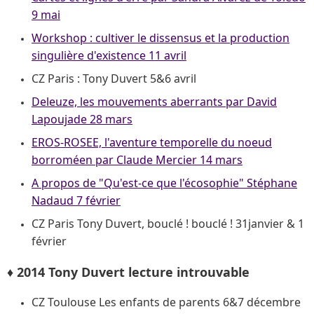
9 mai
Workshop : cultiver le dissensus et la production
singulière d'existence 11 avril
CZ Paris : Tony Duvert 5&6 avril
Deleuze, les mouvements aberrants par David
Lapoujade 28 mars
EROS-ROSEE, l'aventure temporelle du noeud
borroméen par Claude Mercier 14 mars
A propos de "Qu'est-ce que l'écosophie" Stéphane
Nadaud 7 février
CZ Paris Tony Duvert, bouclé ! bouclé ! 31janvier & 1
février
♦ 2014 Tony Duvert lecture introuvable
CZ Toulouse Les enfants de parents 6&7 décembre