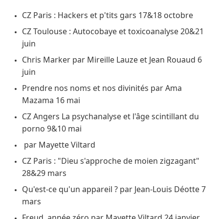
CZ Paris : Hackers et p'tits gars 17&18 octobre
CZ Toulouse : Autocobaye et toxicoanalyse 20&21
juin
Chris Marker par Mireille Lauze et Jean Rouaud 6
juin
Prendre nos noms et nos divinités par Ama
Mazama 16 mai
CZ Angers La psychanalyse et l'âge scintillant du
porno 9&10 mai
par Mayette Viltard
CZ Paris : "Dieu s'approche de moien zigzagant"
28&29 mars
Qu'est-ce qu'un appareil ? par Jean-Louis Déotte 7
mars
Freud, année zéro par Mayette Viltard 24 janvier