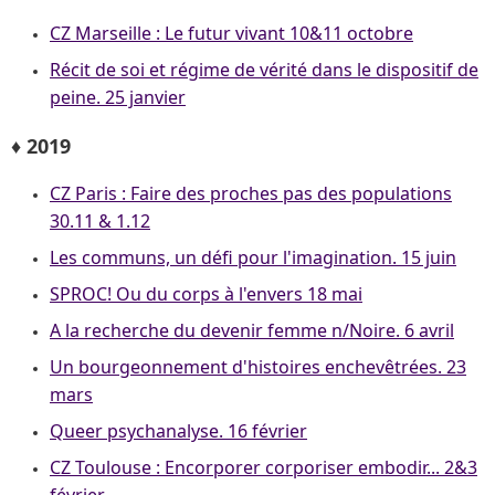
CZ Marseille : Le futur vivant 10&11 octobre
Récit de soi et régime de vérité dans le dispositif de
peine. 25 janvier
♦ 2019
CZ Paris : Faire des proches pas des populations
30.11 & 1.12
Les communs, un défi pour l'imagination. 15 juin
SPROC! Ou du corps à l'envers 18 mai
A la recherche du devenir femme n/Noire. 6 avril
Un bourgeonnement d'histoires enchevêtrées. 23
mars
Queer psychanalyse. 16 février
CZ Toulouse : Encorporer corporiser embodir... 2&3